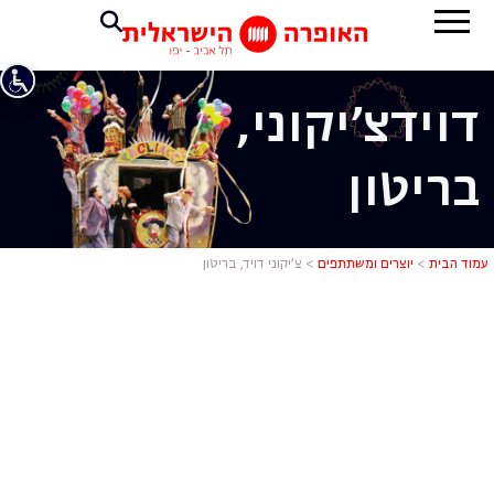
דויד
צ'יקוני,
בריטון
צ'יקוני דויד,
עמוד הבית
>
יוצרים ומשתתפים
>
צ’יקוני דויד, בריטון