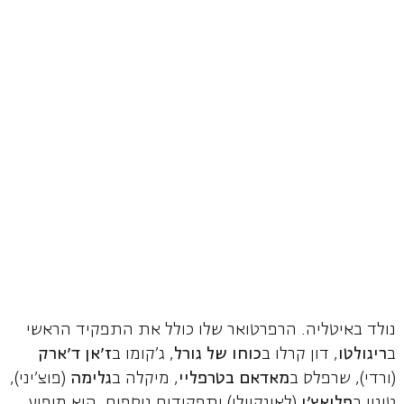
נולד באיטליה. הרפרטואר שלו כולל את התפקיד הראשי
ב
ריגולטו
, דון קרלו ב
כוחו
של
גורל
, ג'קומו ב
ז'אן ד'ארק
(ורדי), שרפלס ב
מאדאם בטרפליי
, מיקלה ב
גלימה
(פוצ'יני),
טוניו ב
פליאצ'י
(לאונקוולו) ותפקידים נוספים. הוא מופיע