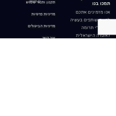
© 2026
תקנון ותנאי שימוש
תמכו בנו
אנו מזמינים אתכם
מדיניות פרטיות
להיות שותפים בעשיה
מדיניות הביטולים
שלנו ע"י תרומה
לאופרה הישראלית
צור קשר
ובכך לשמור על היצירה
והחדשנות בעבודתה של
האופרה כיום ובעתיד.
לתרומה ב-JGive ←
שובר מתנה. מתנה
אישית מפנקת
רעיון מקסים למתנה