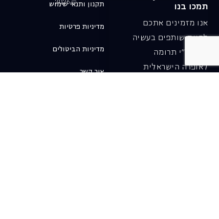
© 2026
תקנון ותנאי שימוש
תמכו בנו
אנו מזמינים אתכם
מדיניות פרטיות
להיות שותפים בעשיה
מדיניות הביטולים
שלנו ע"י תרומה
לאופרה הישראלית
צור קשר
ובכך לשמור על היצירה
והחדשנות בעבודתה של
האופרה כיום ובעתיד.
לתרומה ב-JGive ←
שובר מתנה. מתנה
אישית מפנקת
רעיון מקסים למתנה