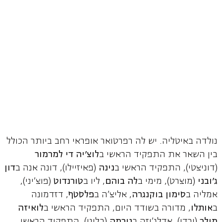
נולדה באיטליה. יש לה רפרטואר אופראי רחב ביותר הכולל
בין השאר את התפקיד הראשי ב
לוצ'יה די למרמור
(דוניצטי), התפקיד הראשי ב
נינה
(פאיזיילו), דונה אנה ב
דון
ג'ובני
(מוצרט), מימי ב
לה בוהם
, ליו ב
טורנדוט
(פוצ'יני),
אמליה ב
סימון
בוקנגרה
, אליצ'ה ב
פלסטף
, דזדמונה
ב
אותלו
, מדורה בשודד היום, התפקיד הראשי ב
לואיזה
מילר
(ורדי), אדלג'יזה ב
נורמה
(בליני), התפקיד הראשי