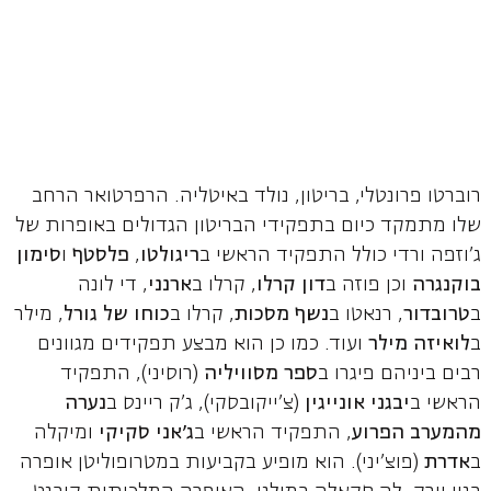
רוברטו פרונטלי, בריטון, נולד באיטליה. הרפרטואר הרחב
שלו מתמקד כיום בתפקידי הבריטון הגדולים באופרות של
ג'וזפה ורדי כולל התפקיד הראשי ב
ריגולטו
,
פלסטף
ו
סימון
בוקנגרה
וכן פוזה ב
דון קרלו
, קרלו ב
ארנני
, די לונה
ב
טרובדור
, רנאטו ב
נשף מסכות
, קרלו ב
כוחו של גורל
, מילר
ב
לואיזה מילר
ועוד. כמו כן הוא מבצע תפקידים מגוונים
רבים ביניהם פיגרו ב
ספר מסוויליה
(רוסיני), התפקיד
הראשי ב
יבגני אונייגין
(צ'ייקובסקי), ג'ק ריינס ב
נערה
מהמערב הפרוע
, התפקיד הראשי ב
ג'אני סקיקי
ומיקלה
ב
אדרת
(פוצ'יני). הוא מופיע בקביעות במטרופוליטן אופרה