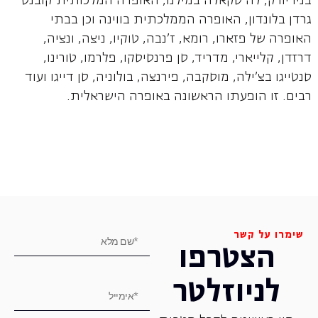
בניו יורק, לה סקאלה במילנו, האופרה המלכותית קובנט
גרדן בלונדון, האופרה הממלכתית בווינה וכן בבתי
האופרה של פזארו, רומא, ז'נבה, טוקיו, ניצה, ונציה,
דרזדן, קלייארי, מדריד, סן פרנסיסקו, פלרמו, טורינו,
סנטייגו בצ'ילה, מוסקבה, פירנצה, בולוניה, סן דייגו ועוד
רבים. זו הופעתו הראשונה באופרה הישראלית.
שימרו על קשר
הצטרפו
לניוזלטר