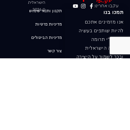
הישראלית
עקבו אחרינו:
© 2026
תקנון ותנאי שימוש
תמכו בנו
אנו מזמינים אתכם
מדיניות פרטיות
להיות שותפים בעשיה
מדיניות הביטולים
שלנו ע"י תרומה
לאופרה הישראלית
צור קשר
ובכך לשמור על היצירה
והחדשנות בעבודתה של
האופרה כיום ובעתיד.
לתרומה ב-JGive ←
שובר מתנה. מתנה
אישית מפנקת