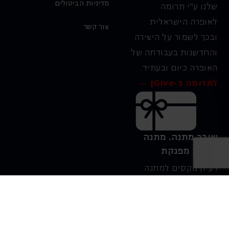
מדיניות הביטולים
שלנו ע"י תרומה
לאופרה הישראלית
צור קשר
ובכך לשמור על היצירה
והחדשנות בעבודתה של
האופרה כיום ובעתיד.
לתרומה ב-JGive ←
שובר מתנה. מתנה
אישית מפנקת
רעיון מקסים למתנה
חווייתית ומקורית –
שובר מתנה למופעי
האופרה הישראלית!