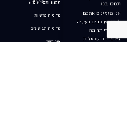
© 2026
תקנון ותנאי שימוש
תמכו בנו
אנו מזמינים אתכם
מדיניות פרטיות
להיות שותפים בעשיה
מדיניות הביטולים
שלנו ע"י תרומה
לאופרה הישראלית
צור קשר
ובכך לשמור על היצירה
והחדשנות בעבודתה של
האופרה כיום ובעתיד.
לתרומה ב-JGive ←
שובר מתנה. מתנה
אישית מפנקת
רעיון מקסים למתנה