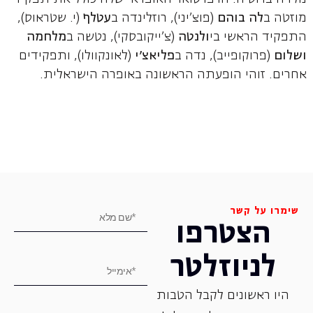
מוזטה ב
לה בוהם
(פוצ'יני), רוזלינדה ב
עטלף
(י. שטראוס),
התפקיד הראשי בי
ולנטה
(צ'ייקובסקי), נטשה ב
מלחמה
ושלום
(פרוקופייב), נדה ב
פליאצ'י
(לאונקוולו), ותפקידים
אחרים. זוהי הופעתה הראשונה באופרה הישראלית.
שימרו על קשר
הצטרפו
לניוזלטר
היו ראשונים לקבל הטבות