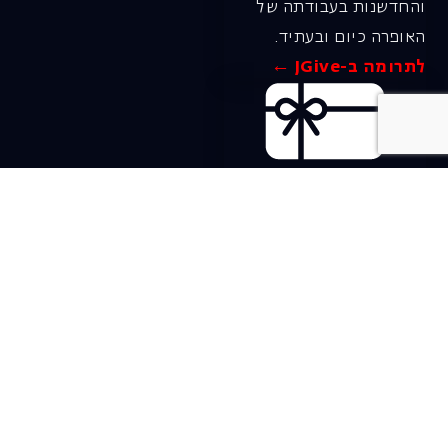
והחדשנות בעבודתה של
האופרה כיום ובעתיד.
לתרומה ב-JGive ←
שובר מתנה. מתנה
אישית מפנקת
רעיון מקסים למתנה
חווייתית ומקורית –
שובר מתנה למופעי
האופרה הישראלית!
לפרטים ורכישה ←
בית האופרה ע״ש שלמה
להט (צ׳יץ׳)
שד׳ שאול המלך 19, תל-אביב