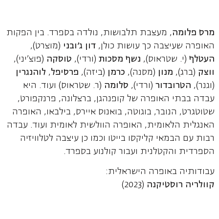
מרס פלומה
, מעצבת תלבושות, נולדה בספרד. בין הפקות
האופרה שעיצבה כך עושות כולן,
דון ג'ובני
(מוצרט),
העטלף
(י. שטראוס),
נשף מסכות
(ורדי),
טוסקה
(פוצ'יני),
ווצק
(ברג),
מנון
(מסנה),
כרמן
(ביזה),
פרסיפל
,
לוהנגרין
(וגנר),
הטרובדור
(ורדי),
סלומה
(ר. שטראוס) ועוד. היא
עבדה בבתי האופרה של קופנהגן, ברצלונה, פרנקפורט,
שטוטגרט, הנובר, בוגוטה, בואנוס איירס, בילבאו, האופרה
האנגלית הלאומית, האופרה הוולשית לאומית ועוד. עבדה
רבות עם הבמאי קליקסו בייטו וכמו כן עיצבה לטלוויזיה
הספרדית והקטלנית ועבור קולנוע בספרד.
עבודותיה באופרה הישראלית:
קוולריה רוסטיקנה
(2023)