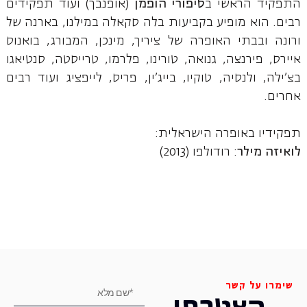
התפקיד הראשי ב
סיפורי הופמן
(אופנבך) ועוד תפקידים
רבים. הוא מופיע בקביעות בלה סקאלה במילנו, בארנה של
ורונה ובבתי האופרה של ציריך, מינכן, המבורג, בואנוס
איירס, פירנצה, גנואה, טורינו, פלרמו, טרייסטה, סנטיאגו
בצ'ילה, ולנסיה, טוקיו, בייג'ין, פריס, לייפציג ועוד רבים
אחרים.
תפקידיו באופרה הישראלית:
לואיזה מילר
: רודולפו (2013)
שימרו על קשר