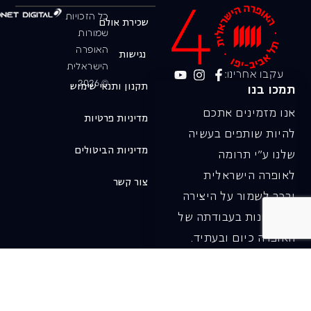
כל הזכויות
שכירת אולם
שמורות
האופרה
נגישות
הישראלית
עקבו אחרינו:
© 2026
תקנון ותנאי שימוש
תמכו בנו
אנו מזמינים אתכם
מדיניות פרטיות
להיות שותפים בעשיה
מדיניות הביטולים
שלנו ע"י תרומה
לאופרה הישראלית
צור קשר
ובכך לשמור על היצירה
והחדשנות בעבודתה של
האופרה כיום ובעתיד.
לתרומה ב-JGive ←