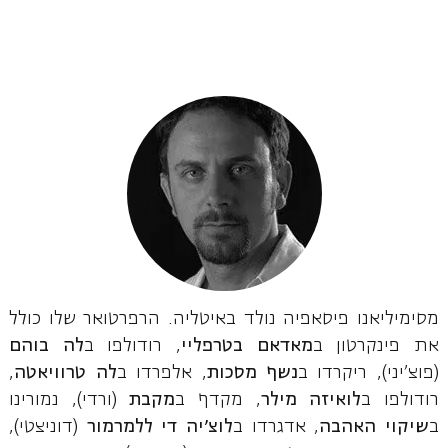
מסימיליאנו פיסאפיה נולד באיטליה. הרפרטואר שלו כולל
את פינקרטון ב
מאדאם בטרפליי
, רודולפו ב
לה בוהם
(פוצ'יני), ריקרדו ב
נשף מסכות
, אלפרדו ב
לה טרוויאטה
,
רודולפו ב
לואיזה מילר
, מקדף ב
מקבת
(ורדי), נמורינו
ב
שיקוי האהבה
, אדגרדו ב
לוצ'יה די ללמרמור
(דוניצטי),