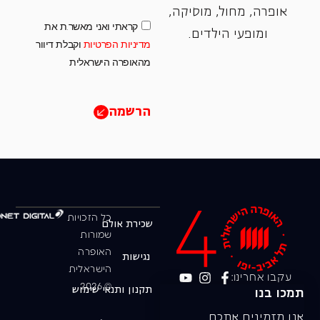
אופרה, ‏מחול, ‏מוסיקה,
קראתי ואני מאשר.ת את
ומופעי הילדים.
מדיניות הפרטיות
וקבלת דיוור
מהאופרה הישראלית
הרשמה
כל הזכויות
שכירת אולם
שמורות
האופרה
נגישות
הישראלית
עקבו אחרינו:
© 2026
תקנון ותנאי שימוש
תמכו בנו
אנו מזמינים אתכם