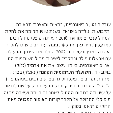
ענבל פינטו, כוריאוגרפית, במאית ומעצבת תפאורה
ותלבושות, נולדה בישראל. בשנת 1992 הקימה את להקת
המחול ענבל פינטו ועד 2018 העלתה מופעי מחול רבים
כמו
עטוף
,
דיו-כאן
,
אויסטר
,
פוגה
ועוד רבים שזכו להכרה
ואהדה בארץ ובעולם. ב-2002 החלה את שיתוף הפעולה
עם אבשלום פולק ובמקביל ליצירות מחול משותפות הם
יצרו כוריאוגרפיה, ביימו ועיצבו את את
ארמיד
(גלוק)
בויסבאדן,
השועלה הערמומית הקטנה
(ינאצ'ק) בברגן,
ומחזות זמר ביפן. פינטו זכתה בפרסים רבים ביניהם פרס
ה"בסי" היוקרתי בנו יורק ופרס מפעל הפיס על שם לנדאו
על עשייתה בתחום המחול. לאחרונה ביימה ועיצבה מחזה
מוסיקלי המבוסס על הספר
קורות הציפור המכנית
מאת
הרוקי מורקאמי בטוקיו.