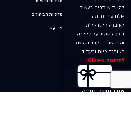
מדיניות פרטיות
להיות שותפים בעשיה
מדיניות הביטולים
שלנו ע"י תרומה
לאופרה הישראלית
צור קשר
ובכך לשמור על היצירה
והחדשנות בעבודתה של
האופרה כיום ובעתיד.
לתרומה ב-JGive ←
שובר מתנה. מתנה
אישית מפנקת
רעיון מקסים למתנה
חווייתית ומקורית –
שובר מתנה למופעי