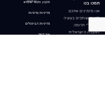
© 2026
תקנון ותנאי שימוש
תמכו בנו
אנו מזמינים אתכם
מדיניות פרטיות
להיות שותפים בעשיה
מדיניות הביטולים
שלנו ע"י תרומה
לאופרה הישראלית
צור קשר
ובכך לשמור על היצירה
והחדשנות בעבודתה של
האופרה כיום ובעתיד.
לתרומה ב-JGive ←
שובר מתנה. מתנה
אישית מפנקת
רעיון מקסים למתנה