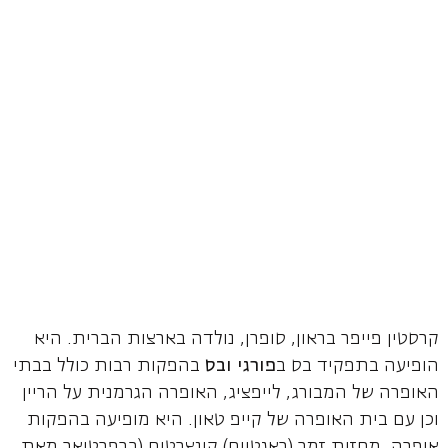
קרסטין פייפר בראון, סופרן, נולדה בארצות הברית. היא
הופיעה בתפקיד בס ב
פורגי ובס
בהפקות רבות כולל בבתי
האופרה של המבורג, לייפציג, האופרה הגרמנית על הריין
וכן עם בית האופרה של קייפ טאון. היא מופיעה בהפקות
אופרה, מחזות זמר (ראגטיים) קונצרטים (ברפרטואר מאת