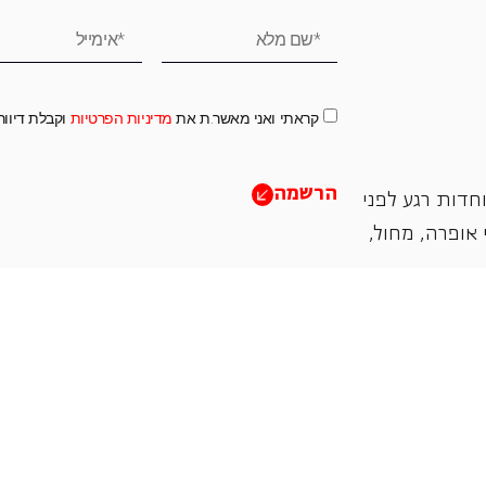
קראתי ואני מאשר.ת את
מדיניות הפרטיות
וקבלת דיוו
הרשמה
חדות רגע לפני
אופרה, ‏מחול,
תמכו בנו
אנו מזמינים אתכם להיות שותפים בעשיה שלנו ע"י ת
והחדשנות בעבודתה של האופרה כיום ובעתיד.