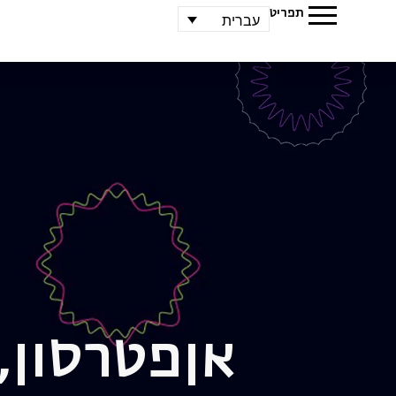
תפריט
עברית
אן
פטרסון,