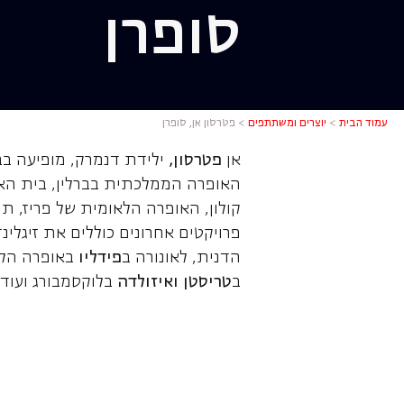
סופרן
פטרסון אן,
עמוד הבית
>
יוצרים ומשתתפים
>
פטרסון אן, סופרן
אן
פטרסון,
ילידת דנמרק, מופיעה בב
האופרה הממלכתית בברלין, בית האו
קולון, האופרה הלאומית של פריז, תי
פרויקטים אחרונים כוללים את זיגלינ
הדנית, לאונורה ב
פידליו
באופרה הלא
ב
טריסטן ואיזולדה
בלוקסמבורג ועוד