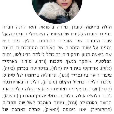
הילה פחימה
, סופרן, נולדה בישראל. היא היתה חברה
במיתר אופרה סטודיו של האופרה הישראלית ונמנתה על
צוות הזמרים של האופרה הגרמנית, ברלין. כיום היא
נמנית על צוות הזמרים של האופרה הממלכתית בווינה
שם ביצעה מגוון תפקידים רב כולל ג'ילדה ב
ריגולטו
, ננטה
ב
פלסטף
, אוסקר ב
נשף מסכות
(ורדי), סידוני ב
ארמיד
(גלוק), אודוקסי ב
יהודייה
(הלוי), פרסקיטה ב
כרמן
(ביזה),
ציפור היער ב
זיגפריד
(וגנר), סרוויליה ב
רחמיו של טיטוס
,
מלכת הלילה ב
חליל הקסם
(מוצרט), דלינדה ב
אריודנטה
(הנדל) ועוד. תפקידים נוספים רפרטואר שלה כוללים את
ג'וניה ב
לוצ'יו סילה
, בלונדה ב
חטיפה מן ההרמון
(מוצרט),
הרועה ב
טנהויזר
(וגנר), ניטנה ב
אהבה לשלושה תפוזים
(פרוקופייב), יאנו ב
ינופה
(ינאצ'ק), סמלה ב
אהבה של