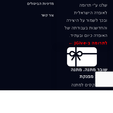
מדיניות הביטולים
שלנו ע"י תרומה
לאופרה הישראלית
צור קשר
ובכך לשמור על היצירה
והחדשנות בעבודתה של
האופרה כיום ובעתיד.
לתרומה ב-JGive ←
שובר מתנה. מתנה
אישית מפנקת
רעיון מקסים למתנה
חווייתית ומקורית –
שובר מתנה למופעי
האופרה הישראלית!