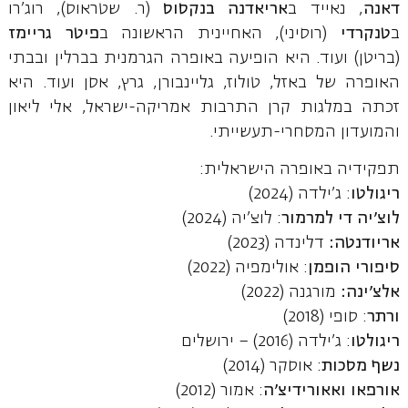
דאנה
, נאייד ב
אריאדנה בנקסוס
(ר. שטראוס), רוג'רו
ב
טנקרדי
(רוסיני), האחיינית הראשונה ב
פיטר גריימז
(בריטן) ועוד. היא הופיעה באופרה הגרמנית בברלין ובבתי
האופרה של באזל, טולוז, גליינבורן, גרץ, אסן ועוד. היא
זכתה במלגות קרן התרבות אמריקה-ישראל, אלי ליאון
והמועדון המסחרי-תעשייתי.
תפקידיה באופרה הישראלית:
ריגולטו
: ג'ילדה (2024)
לוצ'יה די למרמור
: לוצ'יה (2024)
אריודנטה:
דלינדה (2023)
סיפורי הופמן
: אולימפיה (2022)
אלצ'ינה:
מורגנה
(2022)
ורתר
: סופי (2018)
ריגולטו
: ג'ילדה (2016) – ירושלים
נשף מסכות
: אוסקר (2014)
אורפאו ואאורידיצ'ה
: אמור (2012)