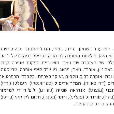
אמיל, במאי
ה. הוא עבד כשחקן, מורה, במאי, מנהל אמנותי וכנציג רשמי
כז התרבות הבלגי. בשנת 1985 הוא הצטרף לצוות האופרה לה מונה בבריסל בניהולו של ז'ראר
 הוא המנהל הכללי של האופרה של ניצה. הוא ביים הפקות אופרה בבתי
ביניון, אורנז', ניצה, פראג, ניו יורק סיטי אופרה, טרייסטה,
ירס ובתי אופרה רבים נוספים בעיקר בצרפת ובספרד. הרפרטואר
ים
(דה פאייה),
המלך אדיפוס
(סטרווינסקי),
ריגולטו
(ורדי),
ובני
(מוצרט),
אנדראה שנייה
(ג'ורדנו),
לוצ'יה די למרמור
ביזה),
טורנדוט
(פוצ'יני),
ורתר
(מסנה),
חלום ליל קיץ
(בריטן),
הפקות רבות נוספות.