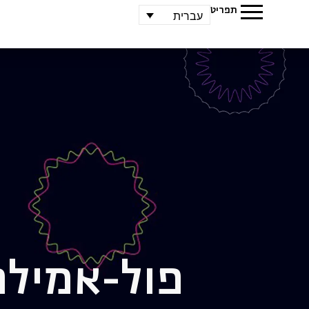
תפריט
עברית
פול-אמיל
פ