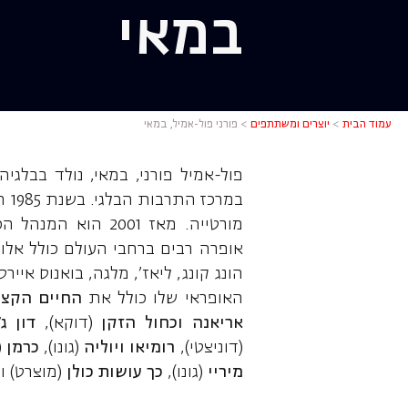
במאי
פורני פול-
עמוד הבית
>
יוצרים ומשתתפים
>
פורני פול-אמיל, במאי
פול-אמיל פורני, במאי, נולד בבלגי
במר
מורטייה. מאז 2001
אופרה רבים ברחבי העולם כולל אלו בא
הונג קונג, ליאז', מלגה, בואנוס אי
האופראי שלו כולל את
החיים הקצר
אריאנה וכחול הזקן
(דוקא),
דון ג'
(דוניצטי),
רומיאו ויוליה
(גונו),
כרמן
(
מיריי
(גונו),
כך עושות
כולן
(מוצרט) ו