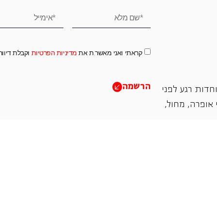
קראתי ואני מאשר.ת את
מדיניות הפרטיות
וקבלת דיוו
הרשמה
חדות רגע לפני
אופרה, ‏מחול,
תמכו בנו
אנו מזמינים אתכם להיות שותפים בעשיה שלנו ע"י ת
והחדשנות בעבודתה של האופרה כיום ובעתיד.