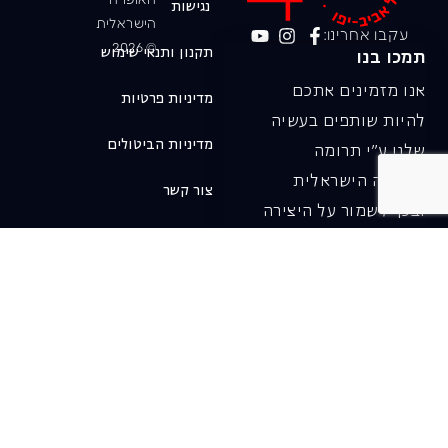
האופרה
נגישות
הישראלית
עקבו אחרינו:
© 2026
תקנון ותנאי שימוש
תמכו בנו
אנו מזמינים אתכם
מדיניות פרטיות
להיות שותפים בעשיה
מדיניות הביטולים
שלנו ע"י תרומה
לאופרה הישראלית
צור קשר
ובכך לשמור על היצירה
והחדשנות בעבודתה של
האופרה כיום ובעתיד.
לתרומה ב-JGive ←
שובר מתנה. מתנה
אישית מפנקת