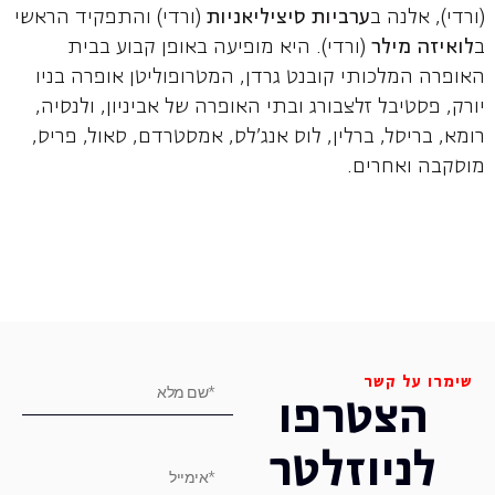
(ורדי), אלנה ב
ערביות סיציליאניות
(ורדי) והתפקיד הראשי
ב
לואיזה מילר
(ורדי). היא מופיעה באופן קבוע בבית
האופרה המלכותי קובנט גרדן, המטרופוליטן אופרה בניו
יורק, פסטיבל זלצבורג ובתי האופרה של אביניון, ולנסיה,
רומא, בריסל, ברלין, לוס אנג'לס, אמסטרדם, סאול, פריס,
מוסקבה ואחרים.
שימרו על קשר
הצטרפו
לניוזלטר