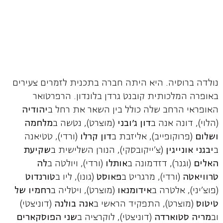
נולדה ברוסיה. היא היתה חברה בתכנית לזמרים צעירים
באופרה המלכותית קובנט גרדן בלונדון. הרפרטואר
האופראי הרחב שלה כולל בין השאר את רחל ב
יהודיה
(הלוי), דונה אנה ב
דון ג'ובני
(מוצרט), נטשה ב
מלחמה
ושלום
(פרוקופייב), אליזבת ב
דון קרלו
(ורדי), טטיאנה
ב
יבגני אונייגין
(צ'ייקובסקי), הנורן השלישית ב
שקיעת
האלים
(וגנר), דזדמונה ב
אותלו
(ורדי), ויולטה ב
לה
טרוויאטה
(ורדי), מרגריט ב
פאוסט
(גונו), ליו ב
טורנדוט
(פוצ'יני), אלטרה ב
אידומנאו
(מוצרט), ויטליה ב
רחמיו של
טיטוס
(מוצרט), התפקיד הראשי ב
אנה בולנה
(דוניצטי)
וב
מריה סטוארדה
(דוניצטי), לוקרציה ב
שני הפוסקארים