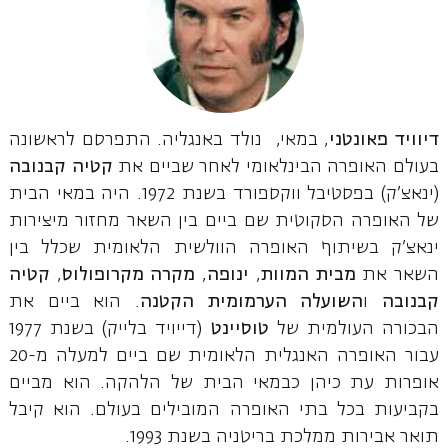
דיוויד פאונטני
, במאי, נולד באנגליה. התפרסם לראשונה
בעולם האופרה הבינלאומי לאחר שביים את
קטיה קבנובה
(ינאצ'ק) בפסטיבל ווקספורד בשנת 1972. היה במאי הבית
של האופרה הסקוטית שם ביים בין השאר מחזור מיצירות
ינאצ'ק בשיתוף האופרה הוולשית הלאומית שכלל בין
השאר את
מבית המוות
,
ינופה
,
מקרה מקרופולוס
,
קטיה
קבנובה
ו
השועלה הערמומית הקטנה
. הוא ביים את
הבכורה העולמית של
טוסיינט
(דייויד בלייק) בשנת 1977
עבור האופרה האנגלית הלאומית שם ביים למעלה מ-20
אופרות עת כיהן כבמאי הבית של הלהקה. הוא מביים
בקביעות בכל בתי האופרה המובילים בעולם. הוא קיבל
תואר אבירות ממלכת בריטניה בשנת 1993.