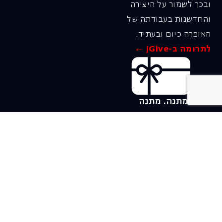
ובכך לשמור על היצירה
והחדשנות בעבודתה של
האופרה כיום ובעתיד.
לתרומה ב-JGive ←
שובר מתנה. מתנה
אישית מפנקת
רעיון מקסים למתנה
חווייתית ומקורית –
שובר מתנה למופעי
האופרה הישראלית!
לפרטים ורכישה ←
בית האופרה ע״ש שלמה
להט (צ׳יץ׳)