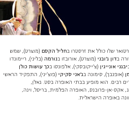
יל, בס
רטואר שלו כולל את זרסטרו ב
חליל הקסם
(מוצרט), שמש
ורה ב
דון ג'ובני
(מוצרט), אורובזו ב
נורמה
(בליני), ריימונדו
יבגני אונייגין
(צ'ייקובסקי), אלפונסו ב
כך עושות כולן
מן
(אופנבך), סימונה ב
ג'אני סקיקי
(פוצ'יני), התפקיד הראשי
ים רבים. הוא מופיע בבתי האופרה בסט. גאלן,
, אקס-אן-פרובנס, האופרה הפלמית, בריסל, וינה,
ונה באופרה הישראלית.