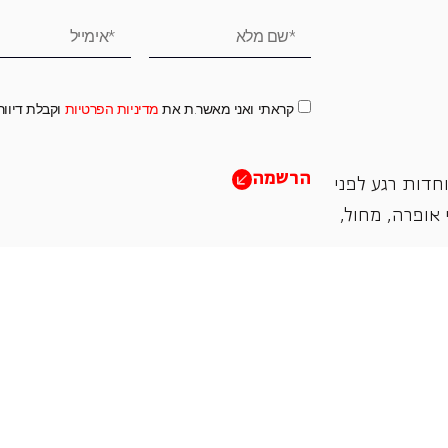
קראתי ואני מאשר.ת את
מדיניות הפרטיות
וקבלת דיוו
הרשמה
חדות רגע לפני
אופרה, ‏מחול,
תמכו בנו
אנו מזמינים אתכם להיות שותפים בעשיה שלנו ע"י ת
והחדשנות בעבודתה של האופרה כיום ובעתיד.