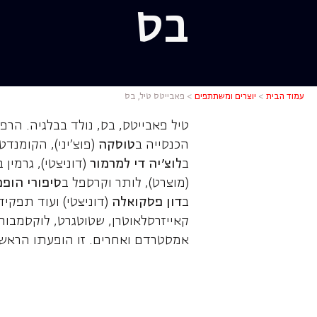
בס
פאבייטס ט
עמוד הבית
>
יוצרים ומשתתפים
>
פאבייטס טיל, בס
טיל פאבייטס, בס, נולד בבלגיה. הרפ
הכנסייה ב
טוסקה
(פוצ'יני), הקומנדט
ב
לוצ'יה די למרמור
(דוניצטי), גרמין ב
(מוצרט), לותר וקרספל ב
סיפורי הופ
ב
דון פסקואלה
(דוניצטי) ועוד תפקיד
קאייזרסלאוטרן, שטוטגרט, לוקסמבורג
אמסטרדם ואחרים. זו הופעתו הראש