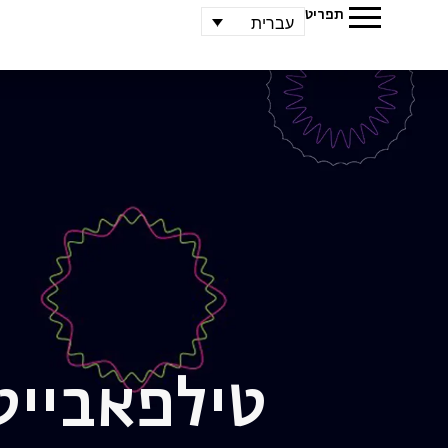
תפריט
עברית
טיל
פאבייט