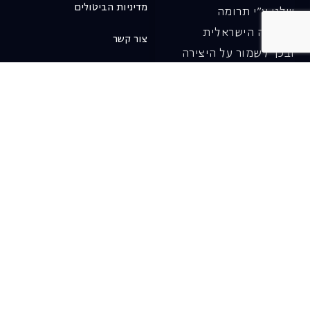
מדיניות הביטולים
שלנו ע"י תרומה
לאופרה הישראלית
צור קשר
ובכך לשמור על היצירה
והחדשנות בעבודתה של
האופרה כיום ובעתיד.
לתרומה ב-JGive ←
שובר מתנה. מתנה
אישית מפנקת
רעיון מקסים למתנה
חווייתית ומקורית –
שובר מתנה למופעי
האופרה הישראלית!