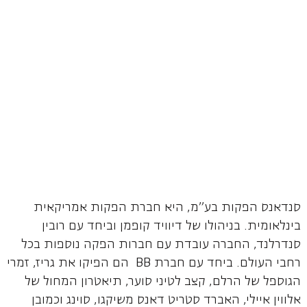
סנדאנס הפקות בע"מ, היא חברת הפקות אמריקאית
בינלאומית. בניהולו של דיוויד קופמן וביחד עם רובין
סנדרלנד, החברה עובדת עם חברות הפקה נוספות בכל
רחבי העולם. ביחד עם חברת BB הם הפיקו את גריז, זמרי
הגוספל של הרלם, קצב לטיני סוער, תיאטרון המחול של
אלווין איילי, האברד סטריט דאנס משיקגו, סוינג וכמובן