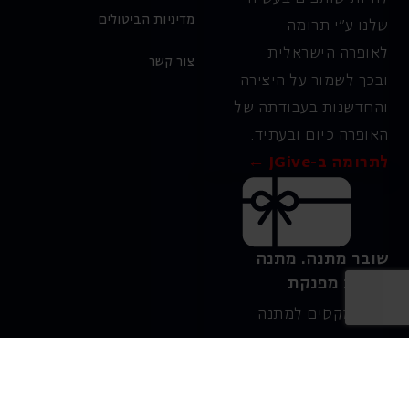
מדיניות הביטולים
שלנו ע"י תרומה
לאופרה הישראלית
צור קשר
ובכך לשמור על היצירה
והחדשנות בעבודתה של
האופרה כיום ובעתיד.
לתרומה ב-JGive ←
שובר מתנה. מתנה
אישית מפנקת
רעיון מקסים למתנה
חווייתית ומקורית –
שובר מתנה למופעי
האופרה הישראלית!