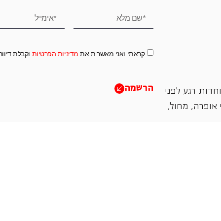
קראתי ואני מאשר.ת את
מדיניות הפרטיות
וקבלת דיוו
הרשמה
חדות רגע לפני
אופרה, ‏מחול,
תמכו בנו
אנו מזמינים אתכם להיות שותפים בעשיה שלנו ע"י ת
והחדשנות בעבודתה של האופרה כיום ובעתיד.