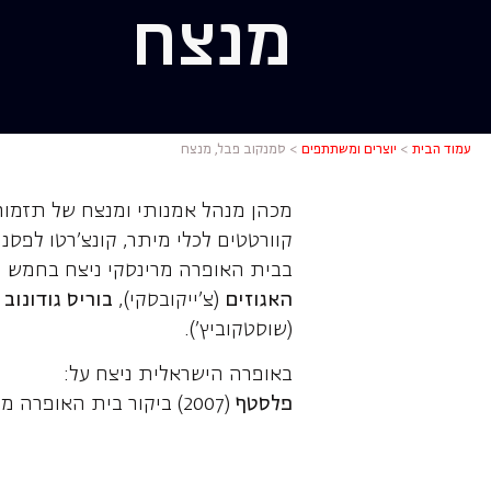
מנצח
סמנקוב פב
עמוד הבית
>
יוצרים ומשתתפים
>
סמנקוב פבל, מנצח
קוורטטים לכלי מיתר, קונצ'רטו לפסנ
בבית האופרה מרינסקי ניצח בחמש ה
האגוזים
(צ'ייקובסקי),
בוריס גודונוב
(
(שוסטקוביץ').
באופרה הישראלית ניצח על:
פלסטף
(2007) ביקור בית האופרה מרינסקי (קירוב)