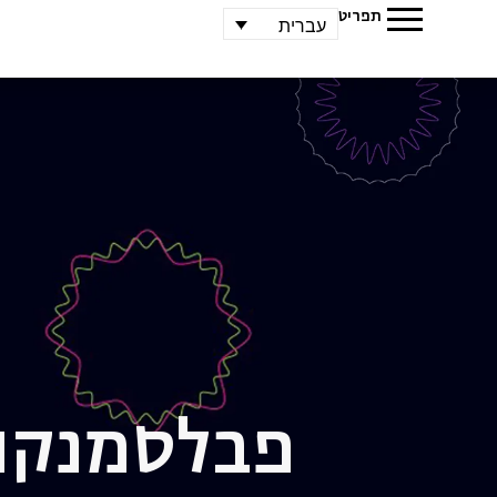
תפריט
עברית
פבל
סמנקו