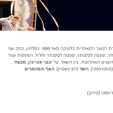
ל, מנצח
מכהן מנהל אמנותי ומנצח של תזמורת הנוער הקאמרית בלטיקה מאז 1999. כמלחין, כתב שני
תר, סונטה לפסנתר, סונטה לפסנתר וחליל, רומנסות ועוד.
שנים האחרונות, בין השאר, על
יבגני אונייגין
,
מפצח
מוסורגסקי),
השד
(רובינשטיין),
האף
ו
המהמרים