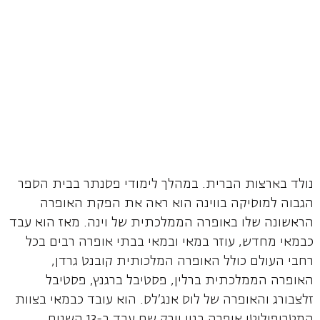
נולד בארצות הברית. במהלך לימודי פסנתר בבית הספר
הגבוה למוסיקה בווינה הוא ראה את הפקת האופרה
הראשונה שלו באופרה הממלכתית של וינה. מאז הוא עבד
כבמאי מחדש, עוזר במאי ובמאי בבתי אופרה רבים בכל
רחבי העולם כולל האופרה המלכותית קובנט גרדן,
האופרה הממלכתית ברלין, פסטיבל ברגנץ, פסטיבל
זלצבורג והאופרה של לוס אנג'לס. הוא עובד כבמאי בצוות
המטרופוליטן אופרה בניו יורק שם עבד ב-13 השנים