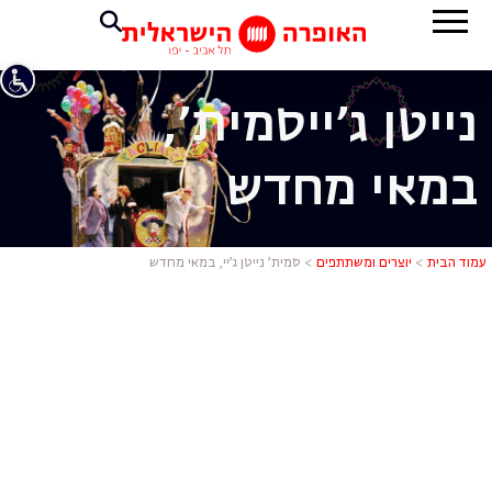
נייטן ג'יי
סמית',
במאי מחדש
סמית' נייטן 
עמוד הבית
>
יוצרים ומשתתפים
>
סמית’ נייטן ג’יי, במאי מחדש