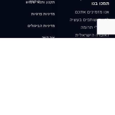
© 2026
תקנון ותנאי שימוש
תמכו בנו
אנו מזמינים אתכם
מדיניות פרטיות
להיות שותפים בעשיה
מדיניות הביטולים
שלנו ע"י תרומה
לאופרה הישראלית
צור קשר
ובכך לשמור על היצירה
והחדשנות בעבודתה של
האופרה כיום ובעתיד.
לתרומה ב-JGive ←
שובר מתנה. מתנה
אישית מפנקת
רעיון מקסים למתנה