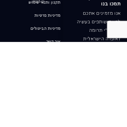
© 2026
תקנון ותנאי שימוש
תמכו בנו
אנו מזמינים אתכם
מדיניות פרטיות
להיות שותפים בעשיה
מדיניות הביטולים
שלנו ע"י תרומה
לאופרה הישראלית
צור קשר
ובכך לשמור על היצירה
והחדשנות בעבודתה של
האופרה כיום ובעתיד.
לתרומה ב-JGive ←
שובר מתנה. מתנה
אישית מפנקת
רעיון מקסים למתנה