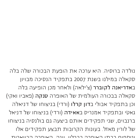
נולדה ברוסיה. היא ערכה את הופעת הבכורה שלה בלה
סקאלה במילנו בשנת 2007 בתפקיד הנסיכה מבויון
ב
אדריאנה לקוברר
(צ'ילאה) ולאחר מכן הופיעה בלה
סקאלה בבכורה העולמית של האופרה
טנקה
(פאביו ואקי)
וכן בתפקיד אבולי ב
דון קרלו
(ורדי) בניצוחו של דניאלה
גאטי ובתפקיד אמנריס ב
אאידה
(ורדי) בניצוחו של דניאל
ברנבוים, שני תפקידים אותם ביצעה גם בולנסיה בניצוחו
של לורין מאזל. בעונות הקרובות תבצע תפקידים אלו
ונוספים בבתי האופרה בברלין, וינה, האופרה הבווארית