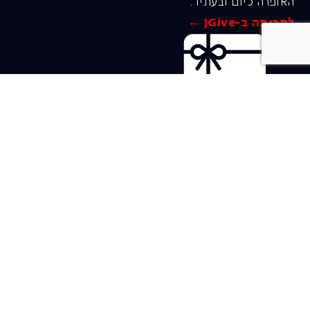
האופרה כיום ובעתיד.
לתרומה ב-JGive ←
שובר מתנה. מתנה
אישית מפנקת
רעיון מקסים למתנה
חווייתית ומקורית –
שובר מתנה למופעי
האופרה הישראלית!
לפרטים ורכישה ←
בית האופרה ע״ש שלמה
להט (צ׳יץ׳)
שד׳ שאול המלך 19, תל-אביב