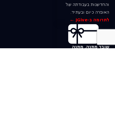
והחדשנות בעבודתה של
האופרה כיום ובעתיד.
לתרומה ב-JGive ←
שובר מתנה. מתנה
אישית מפנקת
רעיון מקסים למתנה
חווייתית ומקורית –
שובר מתנה למופעי
האופרה הישראלית!
לפרטים ורכישה ←
בית האופרה ע״ש שלמה
להט (צ׳יץ׳)