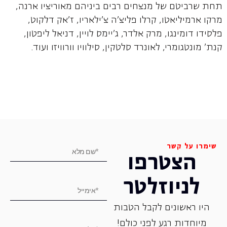
תחת שרביטם של מנצחים רבים ביניהם מאוריציו ארנה,
מרקו ארמיליאטו, קרלו פליצ'ה צ'ילאריו, ז'אק דלקוט,
פלסידו דומינגו, מרק אלדר, ג'יימס לויין, דניאל ליפטון,
קנת' מונטגומרי, לאונרד סלטקין, סילוויו וורוויזו ועוד.
שימרו על קשר
הצטרפו
לניוזלטר
היו ראשונים לקבל הטבות
מיוחדות רגע לפני כולם!