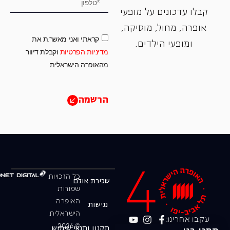
קבלו עדכונים על מופעי
אופרה, ‏מחול, ‏מוסיקה,
קראתי ואני מאשר.ת את
ומופעי הילדים.
מדיניות הפרטיות
וקבלת דיוור
מהאופרה הישראלית
הרשמה
כל הזכויות
שכירת אולם
שמורות
האופרה
נגישות
הישראלית
עקבו אחרינו:
© 2026
תקנון ותנאי שימוש