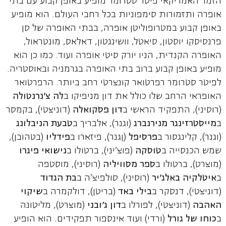
הזמר האמריקאי פיטר סטרומר מופיע באופן קבוע עם בתי
אופרה ותזמורות סימפוניות בכל רחבי העולם. הוא מופיע
באופן קבוע במטרופוליטן אופרה, בבתי האופרה של סן
פרנסיסקו יוסטון, סיאטל, וושינגטון, דאלאס, מונטראול,
האופרה הקנדית, הניו יורק סיטי אופרה ועוד. כמו כן הוא
מופיע באופן קבוע ברוב בתי האופרה בגרמניה ובאוסטריה.
לפיטר סטרומר רפרטואר קונצרטי רחב ביותר. הרפרטואר
האופראי הרחב שלו כולל את דון מניפיקו ב
לה צ'נרנטולה
(רוסיני), התפקיד הראשי ב
דון פסקואלה
(דוניצטי), בקמסר
ב
מייסטרזינגר מנירנברג
(וגנר), אלבריך ב
טבעת הניבלונג
(וגנר), קלינגסור ב
פרסיפל
(ןגנר), פיזארו ב
פידליו
(בטהובן),
שמש הכנסייה ב
טוסקה
(פוצ'יני), ברטולו ב
נישואי פיגרו
(מוצרט), ברטולו ב
ספר מסוויליה
(רוסיני), מוסטפה
ב
איטלקיה באלג'יר
(רוסיני), סולפיצ'ה ב
בת הגדוד
(דוניצטי), דנסקר ב
בילי באד
(בריטן), דולקמרה ב
שיקוי
האהבה
(דוניצטי), לפורלו ב
דון ג'ובני
(מוצרט), מליטונה
ב
כוחו של גורל
(ורדי) ועוד אינספור תפקידים. הוא הופיע