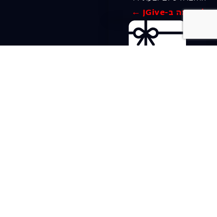
לתרומה ב-JGive ←
שובר מתנה. מתנה
אישית מפנקת
רעיון מקסים למתנה
חווייתית ומקורית –
שובר מתנה למופעי
האופרה הישראלית!
לפרטים ורכישה ←
בית האופרה ע״ש שלמה
להט (צ׳יץ׳)
שד׳ שאול המלך 19, תל-אביב