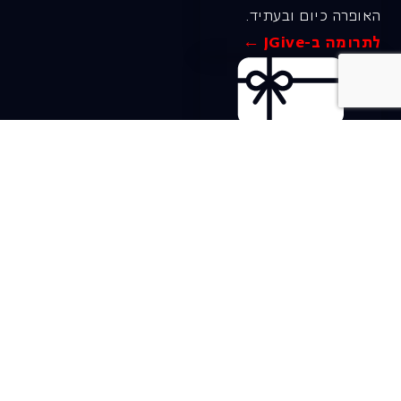
האופרה כיום ובעתיד.
לתרומה ב-JGive ←
שובר מתנה. מתנה
אישית מפנקת
רעיון מקסים למתנה
חווייתית ומקורית –
שובר מתנה למופעי
האופרה הישראלית!
לפרטים ורכישה ←
בית האופרה ע״ש שלמה
להט (צ׳יץ׳)
שד׳ שאול המלך 19, תל-אביב