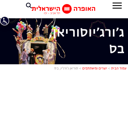
ג'ורג'יו
סוריאן,
בס
סוריאן ג'ורג'
עמוד הבית
>
יוצרים ומשתתפים
>
סוריאן ג’ורג’יו, בס