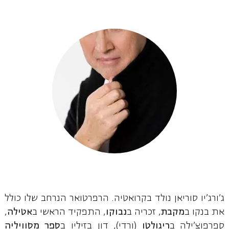
ג'ורג'יו סוריאן נולד בקרואטיה. הרפרטואר הנרחב שלו כולל
את בנקו ב
מקבת
, זכריה ב
נבוקו
, התפקיד הראשי ב
אטילה
,
ספרפוצ'ילה ב
ריגולטו
(ורדי), דון בזיליו ב
ספר מסוויליה