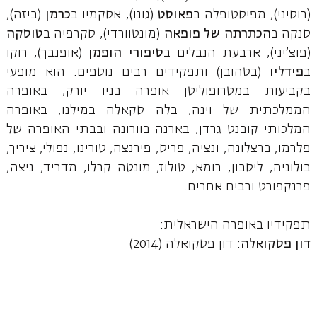
(רוסיני), מפיסטופלה ב
פאוסט
(גונו), אסקמיו ב
כרמן
(ביזה),
סנקה ב
הכתרתה של פופאה
(מונטוורדי), סקרפיה ב
טוסקה
(פוצ'יני), ארבעת הנבלים ב
סיפורי הופמן
(אופנבך), רוקו
ב
פידליו
(בטהובן) ותפקידים רבים נוספים. הוא מופעי
בקביעות במטרופוליטן אופרה בניו יורק, באופרה
הממלכתית של וינה, בלה סקאלה במילנו, באופרה
המלכותי קובנט גרדן, בארנה בוורונה ובבתי האופרה של
פלרמו, ברצלונה, ונציה, פריס, פירנצה, טורינו, נפולי, ציריך,
בולוניה, ליסבון, רומא, טולוז, מונטה קרלו, מדריד, ניצה,
פרנקפורט ורבים אחרים.
תפקידיו באופרה הישראלית:
דון פסקואלה
: דון פסקואלה (2014)