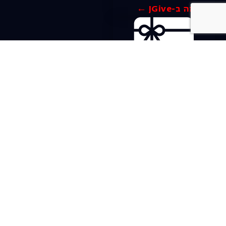
לתרומה ב-JGive ←
שובר מתנה. מתנה
אישית מפנקת
רעיון מקסים למתנה
חווייתית ומקורית –
שובר מתנה למופעי
האופרה הישראלית!
לפרטים ורכישה ←
בית האופרה ע״ש שלמה
להט (צ׳יץ׳)
שד׳ שאול המלך 19, תל-אביב
טל׳ מחלקת מנויים וקופה