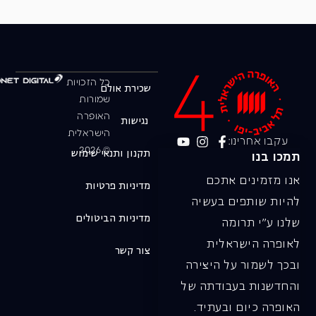
כל הזכויות
שכירת אולם
שמורות
האופרה
נגישות
הישראלית
עקבו אחרינו:
© 2026
תקנון ותנאי שימוש
תמכו בנו
אנו מזמינים אתכם
מדיניות פרטיות
להיות שותפים בעשיה
מדיניות הביטולים
שלנו ע"י תרומה
לאופרה הישראלית
צור קשר
ובכך לשמור על היצירה
והחדשנות בעבודתה של
האופרה כיום ובעתיד.