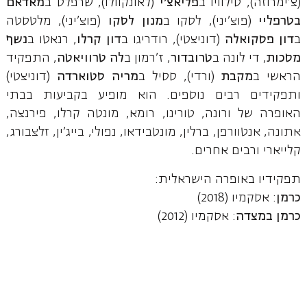
(צ'ימרוזה), סילוויו ב
פליאצ'י
(לאונקוולו), שרפלס ב
מאדאם
בטרפליי
(פוצ'יני), לסקו ב
מנון לסקו
(פוצ'יני), מלטסטה
ב
דון
פסקואלה
(דוניצטי), רודריגו ב
דון
קרלו
, רנאטו ב
נשף
מסכות
, די לונה ב
טרובדור
, ז'רמון ב
לה
טרוויאטה
, התפקיד
הראשי ב
מקבת
(ורדי), ססיל ב
מריה סטוארדה
(דוניצטי)
ותפקידים רבים נוספים. הוא מופיע בקביעות בבתי
האופרה של ורונה, טורינו, רומא, מונטה קרלו, פירנצה,
אתונה, אנטוורפן, ברלין, מונטבידאו, נפולי, בייג'ין, זלצבורג,
קלייארי ורבים אחרים.
תפקידיו באופרה הישראלית:
כרמן
: אסקמיו (2018)
כרמן במצדה
: אסקמיו (2012)