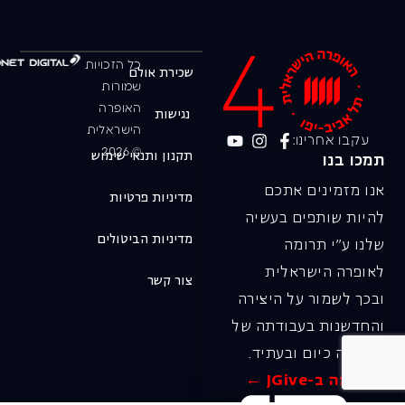
כל הזכויות
שכירת אולם
שמורות
האופרה
נגישות
הישראלית
עקבו אחרינו:
© 2026
תקנון ותנאי שימוש
תמכו בנו
אנו מזמינים אתכם
מדיניות פרטיות
להיות שותפים בעשיה
מדיניות הביטולים
שלנו ע"י תרומה
לאופרה הישראלית
צור קשר
ובכך לשמור על היצירה
והחדשנות בעבודתה של
האופרה כיום ובעתיד.
לתרומה ב-JGive ←