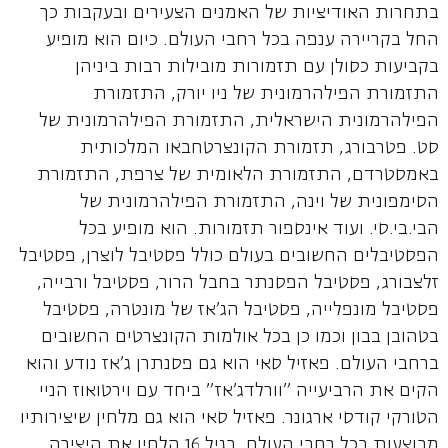
בתחרות האודיציות של האמנים הצעירים ובעקבות כך
החל בקריירה ענפה בכל רחבי העולם. כיום הוא מופיע
בקביעות כסולן עם תזמורות מובילות רבות ביניהן
התזמורת הפילהרמונית של ניו יורק, התזמורת
הפילהרמונית הישראלית, התזמורת הפילהרמונית של
סט. פטרבורג, תזמורת הקונצרטחבאו המלכותית
באמסטרדם, התזמורת הלאומית של צרפת, התזמורת
הסימפונית של וינה, התזמורת הפילהרמונית של
הבי.בי.סי. ועוד אינספור תזמורות. הוא מופיע בכל
הפסטיבלים החשובים בעולם כולל פסטיבל לוצרן, פסטיבל
זלצבורג, פסטיבל הפסנתר בחבל הרור, פסטיבל ורבייה,
פסטיבל מונפלייה, פסטיבל הג'אז של מונטרה, פסטיבל
בטהובן בבון וכמו כן בכל אולמות הקונצרטים החשובים
ברחבי העולם. פאזיל סאי הוא גם פסנתרן ג'אז נודע והוא
הקים את הרביעייה "וורלדג'אז" ביחד עם וירטואוז הניי
הטורקי קודסי ארגונר. פאזיל סאי הוא גם מלחין שיצירותיו
מבוצעות בכל רחבי העולם. בגיל 16 הלחין את היצירה