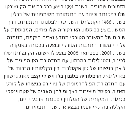
מזמורים שחורים ובשנת 1991 ביצע בבכורה את הקונצ'רטו
שלו לפסנתר וכינור עם התזמורת הסימפונית של ברלין.
בשנת 1966 הקונצ'רטו השני שלו לפסנתר ותזמורת, דרך
המשי, בוצע בבוסטון. האורטוריה שלו נאזים, המבוססת על
שירים של המשורר הטורקי הנודע נאזים חיקמת, הוזמנה
על ידי משרד התרבות הטורקי ובוצעה בבכורה באנקרה
בשנת 2001. בפברואר 2008 בוצע לראשונה הקונצ'רטו שלו
לכינור, 1001 לילות בהרמון, עם התזמורת הסימפונית של
לוצרן בניצוחו של ג'ון אקסלרוד. בין הקלטותיו הרבות של
פאזיל סאי,
הרפסודיה בסגנון בלו
ו
יש לי קצב
מאת גרשווין
עם התזמורת הפילהרמונית של ניו יורק בניצוחו של קורט
מאזור, רסיטל מיצירות באך ו
פולחן האביב
של סטרווינסקי
בגרסתו המקורית של המלחין לפסנתר ארבע ידיים,
הקלטה בה סאי עצמו מבצע את שני התפקידים.