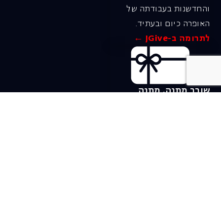
והחדשנות בעבודתה של
האופרה כיום ובעתיד.
לתרומה ב-JGive ←
שובר מתנה. מתנה
אישית מפנקת
רעיון מקסים למתנה
חווייתית ומקורית –
שובר מתנה למופעי
האופרה הישראלית!
לפרטים ורכישה ←
בית האופרה ע״ש שלמה
להט (צ׳יץ׳)