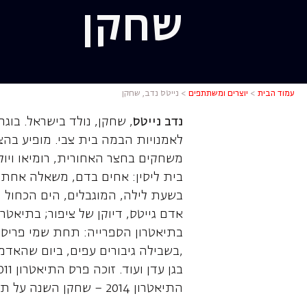
שחקן
נייטס נדב,
עמוד הבית
>
יוצרים ומשתתפים
>
נייטס נדב, שחקן
נדב נייטס
לאמנויות הבמה בית צבי. מופיע בהצ
משחקים בחצר האחורית, רומיאו ויולי
בית ליסין: אחים בדם, משאלה אחת י
בשעת לילה, המוגבלים, הים הכחול ה
אדם גייטס, דיוקן של ציפור; בתיאטר
בתיאטרון הספרייה: תחת שמי פריס, 
,בשבילה גיבורים עפים, ביום שהאד
התיאטרון 2014 – שחקן השנה על תפקידו במקרה המוזר של הכלב בשעת לילה.