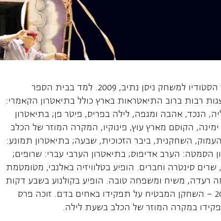
 שחקן
, שחקן, נולד בישראל. בוגר הסטודיו למשחק ניסן נתיב, 2009. למד בבית הספר
גות רבות ברוב התיאטראות בארץ כולל בתיאטרון הקאמרי:
ה, הנכד, אהבה ומגפה, לילה בפריס, פיטר פן; בתיאטרון
מינה, הקוסם מארץ עוץ, פינוקיו, המקרה המוזר של הכלב
עמוק, השחקנית, ביבר הזכוכית, שבעה; בתיאטרון תמונע:
ון הסמטה: הערב אדיפוס; בתיאטרון הערבי עברי: שרופים;
שרים סינטרה וחברים. הופיע בטלוויזיה באלנבי, מטומטמת
מה רעדה, משיח ומשפחה טובה. הופיע בקולנוע בשבע דקות
בגן עדן ועוד. זוכה פרס התיאטרון 2011 – השחקן המבטיח על תפקידו באחים בדם. זוכה פרס