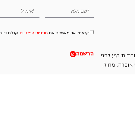
קראתי ואני מאשר.ת את
מדיניות הפרטיות
וקבלת דיוו
הרשמה
חדות רגע לפני
אופרה, ‏מחול,
תמכו בנו
אנו מזמינים אתכם להיות שותפים בעשיה שלנו ע"י ת
והחדשנות בעבודתה של האופרה כיום ובעתיד.