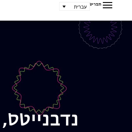
תפריט
עברית
נדב
נייטס,