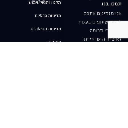
© 2026
תקנון ותנאי שימוש
תמכו בנו
אנו מזמינים אתכם
מדיניות פרטיות
להיות שותפים בעשיה
מדיניות הביטולים
שלנו ע"י תרומה
לאופרה הישראלית
צור קשר
ובכך לשמור על היצירה
והחדשנות בעבודתה של
האופרה כיום ובעתיד.
לתרומה ב-JGive ←
שובר מתנה. מתנה
אישית מפנקת
רעיון מקסים למתנה