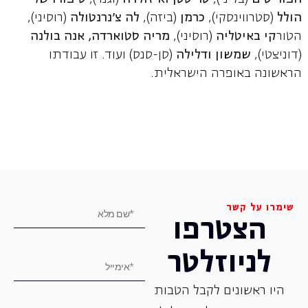
הולל
(סטרווינסקי),
כרמן
(ביזה),
לה צ'נרנטולה
(רוסיני),
הטור
קי באיטליה
(רוסיני),
מריה סטוארדה, אנה בולנה
(דוניצטי),
שמשון ודלילה
(סן-סנס) ועוד. זו עבודתו
הראשונה באופרה הישראלית.
שימרו על קשר
הצטרפו
לניוזלטר
היו ראשונים לקבל הטבות