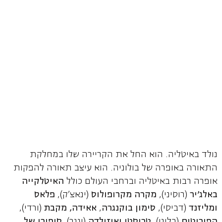
נולד באיטליה. הוא החל את הקריירה שלו במחלקת
התאורה באופרה של בולוניה. הוא עיצב תאורה להפקות
אופרה רבות באיטליה וברחבי העולם כולל
האיטלקייה
באלג'יר
(רוסיני),
מקרה מקרופולוס
(ינאצ'ק),
פלאס
ומליזנד
(דביסי),
סימון בוקנגרה
,
אאידה, מקבת
(ורדי),
הפוריטים
(בליני),
טריסטן ואיזולדה
(וגנר),
סיפורו של