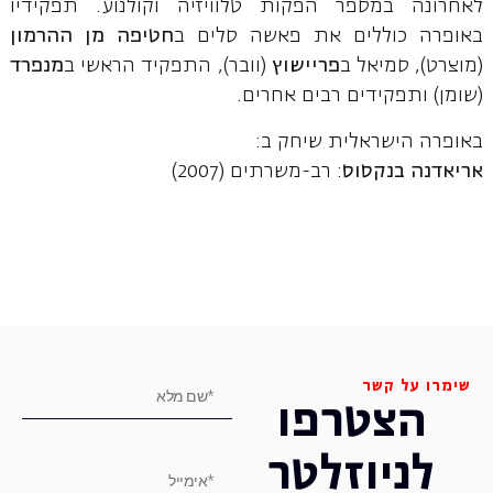
לאחרונה במספר הפקות טלוויזיה וקולנוע. תפקידיו
באופרה כוללים את פאשה סלים ב
חטיפה מן ההרמון
(מוצרט), סמיאל ב
פריישוץ
(וובר), התפקיד הראשי ב
מנפרד
(שומן) ותפקידים רבים אחרים.
באופרה הישראלית שיחק ב:
אריאדנה בנקסוס
: רב-משרתים (2007)
שימרו על קשר
הצטרפו
לניוזלטר