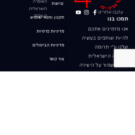
האופרה
נגישות
הישראלית
עקבו אחרינו:
© 2026
תקנון ותנאי שימוש
תמכו בנו
אנו מזמינים אתכם
מדיניות פרטיות
להיות שותפים בעשיה
מדיניות הביטולים
שלנו ע"י תרומה
לאופרה הישראלית
צור קשר
ובכך לשמור על היצירה
והחדשנות בעבודתה של
האופרה כיום ובעתיד.
לתרומה ב-JGive ←
שובר מתנה. מתנה
אישית מפנקת