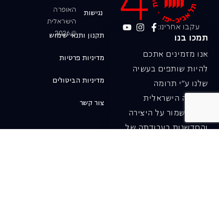
האופרה
נגישות
הישראלית
עקבו אחרינו:
© 2026
תקנון ותנאי שימוש
תמכו בנו
אנו מזמינים אתכם
מדיניות פרטיות
להיות שותפים בעשיה
מדיניות הביטולים
שלנו ע"י תרומה
לאופרה הישראלית
צור קשר
ובכך לשמור על היצירה
והחדשנות בעבודתה של
האופרה כיום ובעתיד.
לתרומה ב-JGive ←
שובר מתנה. מתנה