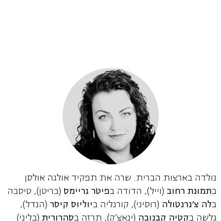
נולדה בארצות הברית. שרה את תפקיד אולגה אולסן
ב
תמונת רחוב
(וייל), הדודה ב
פיטר גריימס
(בריטן), טיסבה
ב
לה צ'נרנטולה
(רוסיני), קורנליה ב
יוליוס קיסר
(הנדל),
גלשה ב
קטיה קבנובה
(ינאצ'ק), תרזה ב
סהרורית
(בליני)