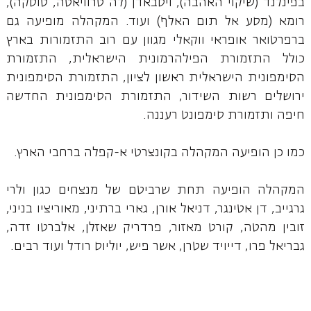
בפינלנד (שיקוי האהבה), ויסבאדן (לה טרוויאטה, טוסקה),
רומא (מסע אל תום האלף) ועוד. המקהלה מופיעה גם
ברפרטואר אופראי ווקאלי מגוון עם רוב התזמורות בארץ
כולל התזמורת הפילהרמונית הישראלית, התזמורת
הסימפונית הישראלית ראשון לציון, התזמורת הסימפונית
ירושלים רשות השידור, התזמורת הסימפונית החדשה
חיפה ותזמורת סימפונט רעננה.
כמו כן הופיעה המקהלה בקונצרטי א-קפלה ברחבי הארץ.
המקהלה הופיעה תחת שרביטם של מנצחים כגון ולרי
גרגייב, דן אטינגר, דניאל אורן, גארי ברתיני, מאוריציו בניני,
זובין מהטה, קורט מאזור, פרדריק שאזלן, אלברטו זדה,
גבריאל פרו, דייויד שטרן, אשר פיש, יוליוס רודל ועוד רבים.