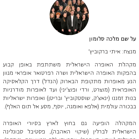
על שם מלכה סלומון
מנצח: איתי ברקוביץ'
מקהלת האופרה הישראלית משתתפת באופן קבוע
בהפקות האופרה הישראלית ושרה רפרטואר אופראי מגוון
הנע מאופרות מתקופת הבארוק (הנדל) דרך הקלאסיקה
האופראית (מוצרט, ורדי ופוצ’יני) ועד לאופרות מודרניות
בנות זמננו (ינאצ’ק, שוסטקוביץ’ ובריטן) ואופרות ישראליות
בבכורה עולמית (אלפא ואומגה, יוסף, מסע אל תום האלף).
המקהלה הופיעה גם בחוץ לארץ בסיורי האופרה
הישראלית לברלין (שיקוי האהבה), פסטיבל סבונלינה