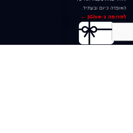
האופרה כיום ובעתיד.
לתרומה ב-JGive ←
שובר מתנה. מתנה
אישית מפנקת
רעיון מקסים למתנה
חווייתית ומקורית –
שובר מתנה למופעי
האופרה הישראלית!
לפרטים ורכישה ←
בית האופרה ע״ש שלמה
להט (צ׳יץ׳)
שד׳ שאול המלך 19, תל-אביב