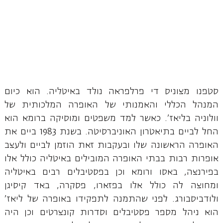
סטפנו מצוניס די פרלפראה נולד באיטליה. הוא כיום
המנהל הכללי והאמנותי של האופרה המלכותית של
וולוניה בליאז'. כאשר למד משפטים ומוסיקה ברומא הוא
החל לביים בתיאטרון האוניברסיטה. בשנת 1983 ביים את
האופרה הראשונה שלו ובעקבות זאת הוזמן לביים ולעצב
אופרות רבות בבתי האופרה המובילים באיטליה כולל אלו
בפירנצה, באסו ורומא וכן בפסטיבלים רבים באיטליה
ומחוצה לה כולל אלו בפזארו, פסקרה, באד קיסיגן
ולודביסבורג. לפני שהתמנה לתפקידו באופרה של ליאז'
הוא ניהל מספר פסטיבלים וסדרות קונצרטים וכן היה