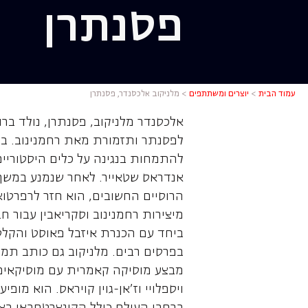
פסנתרן
מלניקוב א
עמוד הבית
>
יוצרים ומשתתפים
>
מלניקוב אלכסנדר, פסנתרן
לפסנתר ותזמורת מאת רחמנינוב. בצ
להתמחות בנגינה על כלים היסטוריים.
אנדראס שטאייר. לאחר שנמנע במשך
הרוסיים החשובים, הוא חזר לרפרטו
מיצירות רחמנינוב וסקריאבין עבור ח
ביחד עם הכנרת איזבל פאוסט והקלט
בפרסים רבים. מלניקוב גם כותב תמ
מבצע מוסיקה קאמרית עם מוסיקאים רב
ויספלויי וז'אן-גוין קויראס. הוא מ