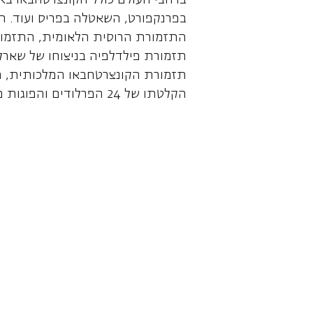
ברחבי העולם כולל הקונצרטחבאו בא
בפרנקפורט, השאטלה בפריס ועוד. ה
התזמורת הרוסית הלאומית, התזמורת
תזמורת פילדלפיה בניצוחו של שארל ד
תזמורת הקונצרטחבאו המלכותית, תזמ
הקלטתו של 24 הפרלודים והפוגות מאת שוסטקוביץ' זכתה בפרס על הקלטת השנה בשנת 2010.