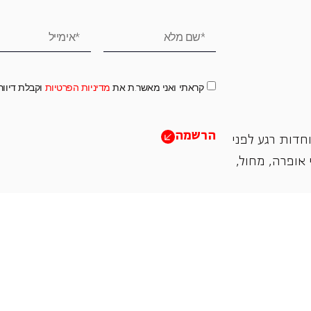
קראתי ואני מאשר.ת את
מדיניות הפרטיות
וקבלת דיוו
הרשמה
חדות רגע לפני
אופרה, ‏מחול,
תמכו בנו
אנו מזמינים אתכם להיות שותפים בעשיה שלנו ע"י ת
והחדשנות בעבודתה של האופרה כיום ובעתיד.