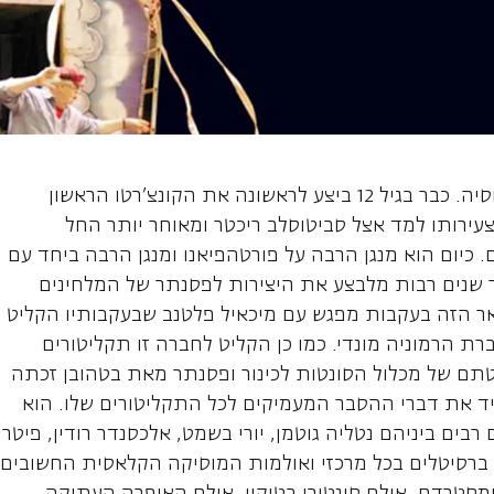
לכסנדר, פסנתרן
אלכסנדר מלניקוב, פסנתרן, נולד ברוסיה. כבר בגיל 12 ביצע לראשונה את הקונצ'רטו הראשון
עירותו למד אצל סביטוסלב ריכטר ומאוחר יותר החל
 כיום הוא מנגן הרבה על פורטהפיאנו ומנגן הרבה ביחד עם
 שנים רבות מלבצע את היצירות לפסנתר של המלחינים
אר הזה בעקבות מפגש עם מיכאיל פלטנב שבעקבותיו הקליט
ברת הרמוניה מונדי. כמו כן הקליט לחברה זו תקליטורים
תם של מכלול הסונטות לכינור ופסנתר מאת בטהובן זכתה
יד את דברי ההסבר המעמיקים לכל התקליטורים שלו. הוא
ים ביניהם נטליה גוטמן, יורי בשמט, אלכסנדר רודין, פיטר
ופיע ברסיטלים בכל מרכזי ואולמות המוסיקה הקלאסית החשובים