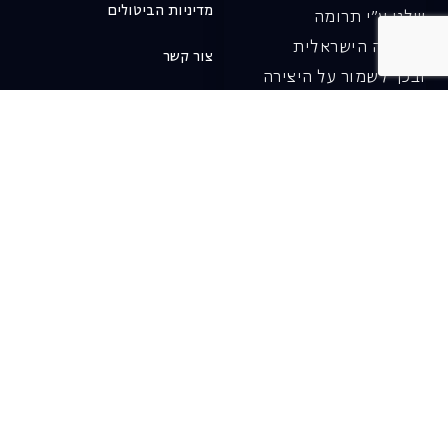
מדיניות הביטולים
שלנו ע"י תרומה
לאופרה הישראלית
צור קשר
ובכך לשמור על היצירה
והחדשנות בעבודתה של
האופרה כיום ובעתיד.
לתרומה ב-JGive ←
שובר מתנה. מתנה
אישית מפנקת
רעיון מקסים למתנה
חווייתית ומקורית –
שובר מתנה למופעי
האופרה הישראלית!