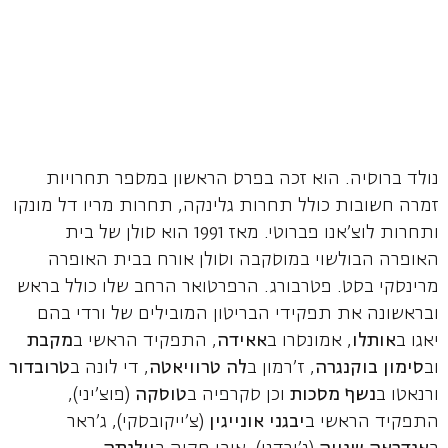
נולד ברוסיה. הוא זכה בפרס הראשון במספר תחרויות
זמרה חשובות כולל תחרות גלינקה, תחרות מריו דל מונקו
ותחרות לוצ'אנו פברוטי. מאז 1991 הוא סולן של בית
האופרה הבולשוי במוסקבה וסולן אורח בבית האופרה
מרינסקי בסט. פטרבורג. הרפרטואר הרחב שלו כולל בראש
ובראשונה את תפקידי הבריטון המובילים של ורדי בהם
יאגו ב
אותלו
, אמונסרו ב
אאידה
, התפקיד הראשי ב
מקבת
וב
סימון בוקנגרה
, ז'רמון ב
לה טרוויאטה
, די לונה ב
טרובדור
ורנאטו ב
נשף מסכות
וכן סקרפיה ב
טוסקה
(פוצ'יני),
התפקיד הראשי ב
יבגני אונייגין
(צ'ייקובסקי), ג'ראר