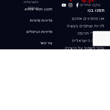
הישראלית
עקבו אחרינו:
© 2026
תקנון ותנאי שימוש
תמכו בנו
אנו מזמינים אתכם
מדיניות פרטיות
להיות שותפים בעשיה
מדיניות הביטולים
שלנו ע"י תרומה
לאופרה הישראלית
צור קשר
ובכך לשמור על היצירה
והחדשנות בעבודתה של
האופרה כיום ובעתיד.
לתרומה ב-JGive ←
שובר מתנה. מתנה
אישית מפנקת