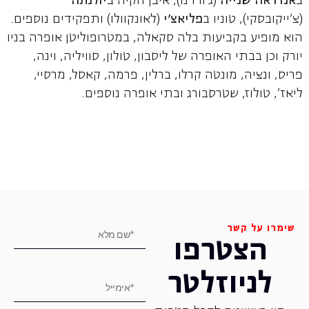
ב
אנדראה שנייה
(ג'ורדנו), איבן חקיה ב
יולנתה
(צ'ייקובסקי), טוניו ב
פליאצ'י
(לאונקוולו) ותפקידים נוספים.
הוא מופיע בקביעות בלה סקאלה, במטרופוליטן אופרה בניו
יורק וכן בבתי האופרה של ליסבון, טולון, סוויליה, וינה,
פריס, ונציה, מונטה קרלו, ברלין, פרמה, קאסל, מרסיי,
ליאז', טולוז, שטרסבורג ובתי אופרה נוספים.
שימרו על קשר
הצטרפו
לניוזלטר