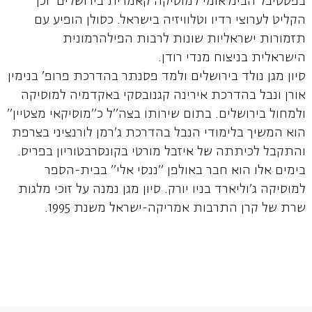
בפסטיבל הבינלאומי למוסיקה קאמרית בירושלים וכן
הקליט לערוצי רדיו וטלוויזיה בישראל. כסולן הופיע עם
תזמורות ישראליות שונות לרבות הפילהרמונית
הישראלית בניצוח מנדי רודן.
סיון מגן נולד בירושלים ולמד פסנתר בהדרכת פרופ' בנימין
אורן ונבל בהדרכת אירינה קגנובסקי באקדמיה למוסיקה
ולמחול בירושלים. בתום שירותו בצה"ל כ"מוסיקאי מצטיין"
הוא המשיך בלימודי הנבל בהדרכת ג'רמן לורנציני בצרפת
והתקבל לכיתתה של איזבל מורטי בקונסרבטוריון בפריס.
בימים אלו הוא חבר באולפן "ננסי אלי" בבית-הספר
למוסיקה ג'וליארד בניו יורק. סיון מגן נמנה על זוכי מלגות
שרת של קרן התרבות אמריקה-ישראל משנת 1995.