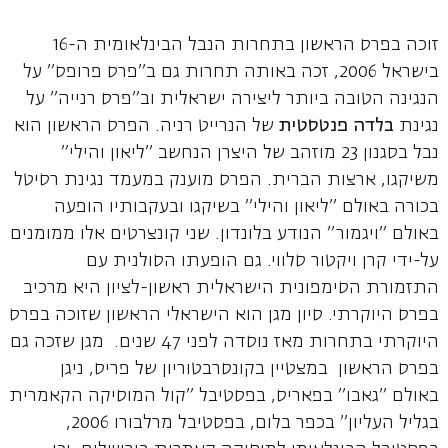
זוכה בפרס הראשון בתחרות הנבל הבינלאומית ה-16
בישראל 2006, זכה באותה תחרות גם ב"פרס פרופס" על
הנגינה הטובה ביותר ליצירה ישראלית וב"פרס רנייה" על
נגינת
בלדה פנטסטית
של הנרייט רניה. הפרס הראשון הוא
נבל בסגנון 23 מוזהב של היצרן הנחשב "ליאון והילי"
משיקגו, ארצות הברית. הפרס מוענק במעמד נגינת רסיטל
בכורה באולם "ליאון והילי" בשיקגו ובעקבותיו הופעה
באולם "ויגמור" הנודע בלונדון. שני קונצרטים אלו ממומנים
על-ידי קרן ויקטור סלווי. גם הופעתו הסולנית עם
התזמורת הסימפונית הישראלית ראשון-לציון היא מרכיב
בפרס היוקרתי. סיון מגן הוא הישראלי הראשון שזוכה בפרס
היוקרתי בתחרות מאז נוסדה לפני 47 שנים. מגן שזכה גם
בפרס הראשון במצטיין בקונסרבטוריון של פריס, ניגן
באולם "גאבו" בפאריס, בפסטיבל "קול המוסיקה הקאמרית
בגליל העליון" בכפר בלום, בפסטיבל מרלבורו 2006,