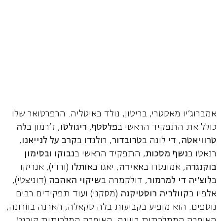
אמברוג'יו מאסטרי, בריטון, נולד באיטליה. הרפרטואר שלו
כולל את התפקיד הראשי ב
פלסטף
,
ריגולטו
, ז'רמון ב
לה
טרוויאטה
, די לונה ב
טרובדור
, רולנדו ב
קרב על לנייאנו
,
רנאטו ב
נשף מסכות
, התפקיד הראשי ב
נבוקו
ו
בסימון
בוקנגרה
, אמונסרו ב
אאידה
, יאגו ב
אותלו
(ורדי), אנריקו
ב
לוצ'יה די למרמור
, דולקמרה ב
שיקוי האהבה
(דוניצטי),
אלפיו ב
קוולריה
רוסטיקנה
(מסקני) ועוד תפקידים רבים
נוספים. הוא מופיע בקביעות בלה סקאלה, הארנה בוורונה,
האופרה הממלכתית בווינה, האופרה המלכותית קובנט