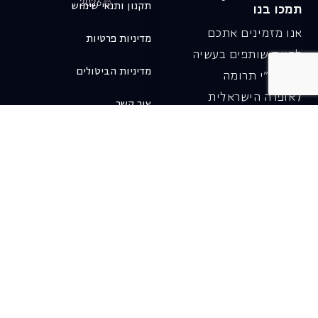
© 2026
תקנון ותנאי שימוש
תמכו בנו
אנו מזמינים אתכם
מדיניות פרטיות
להיות שותפים בעשיה
מדיניות הביטולים
שלנו ע"י תרומה
לאופרה הישראלית
צור קשר
ובכך לשמור על היצירה
והחדשנות בעבודתה של
האופרה כיום ובעתיד.
לתרומה ב-JGive ←
שובר מתנה. מתנה
אישית מפנקת
רעיון מקסים למתנה