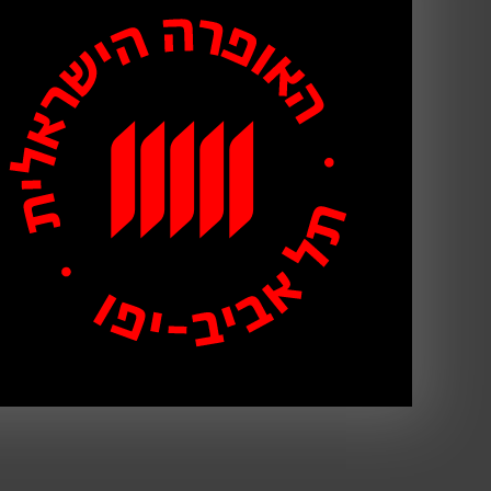
אציל פלמי ב
דון קרלו
עם התזמורת ה
ויל ליגנל היה חבר בתוכנית האופרה
זרסטרו ב
חליל
הקסם
(מוצרט). זוכה 
לאמנויות הזמרה.
תפקידיו באופרה הישראלית:
הטריטיקו – ג'אני סקיקי
: פינלינו (2007)
מאדאם בטרפליי
: רשם נישואין (2008)