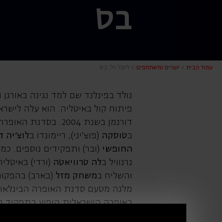
בס
ליגנל ויל, 
עמוד הבית
>
יוצרים ומשתתפים
>
ליגנל ויל, בס
נולד בפינלנד שם למד נגינה באורגן
פיתוח קול באיטליה. הוא עלה ליש
דורנמן בשנת 2004. בסדנת האופרה הוא שר תפקידים רבים ביניהם יוהן ב
ב
טוסקה
(פוצ'יני), ריימונדו ב
לוצ'יה
ד
החופשי
(ובר) ותפקידים נוספים. כמו
גרנוויל ב
לה
טרוויאטה
(ורדי) באיטלי
והשליח ב
משחק מזל
מלגה מטעם סדנת האופרה הבינלאומ
באופרה הישראלית הופיע בתפקיד הרו
סטודיו עם התזמורת הסימפונית החד