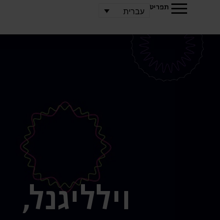
תפריט
עברית
ויל
ליגנל,