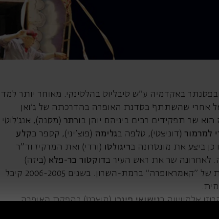
בס
 ובפסנתר באקדמיה ע"ש סיבליוס בהלסינקי. מאוחר יותר למד
ראל אחרי שהשתתף בסדנת האופרה בהדרכתה של ג'ואן
ורתר
(מסנה), אנג'לוטי
י למרמור
(דוניצטי), טלפה ב
גלימה
(פוצ'יני), קספר ב
קלע
 כן ביצע את מונטרונה ב
ריגולטו
(ורדי) ואת המרקיז וד"ר
ה. לאחרונה שר את ראש העיר ב
דוקטור
בר-פלא
(ביזה)
(בארב) בהפקות של "קאמראופרה" ברמת-השרון. בשנים 2006-2005 קיבל
ית.
זן אלמוויווה ב
נישואי
פיגרו
(מוצרט) בהפקת האופרה
שה חיפה בניצוחו של תמיר חסון. כמו כן הופיע בתפקיד