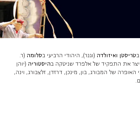
הארד פרנצ'סקו, 
ב
טריסטן ואיזולדה
(וגנר), היהודי הרביעי ב
סלומה
(ר.
 ויצר את התפקיד של אלפרד שניטקה ב
היסטוריה
(יוהן
האופרה של המבורג, בון, מינכן, דרזדן, זלצבורג, וינה,
.