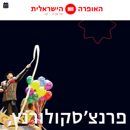
רנצ'סקו
לורנץ,