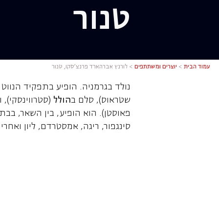
טנור
לורנץ אבר
עמוד הבית
>
יוצרים ומשתתפים
>
לורנץ אברהארד פרנצ’סקו, טנור
נולד בגרמניה. הופיע בתפקיד הנווט 
שטראוס), סלם ב
הולל
(סטרווינסקי),
פאוסטן). הוא הופיע, בין השאר, בבתי 
סינגפור, ריגה, אמסטרדם, ליון ואחרים