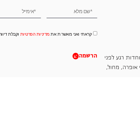
קראתי ואני מאשר.ת את
מדיניות הפרטיות
וקבלת דיוו
הרשמה
חדות רגע לפני
אופרה, ‏מחול,
תמכו בנו
אנו מזמינים אתכם להיות שותפים בעשיה שלנו ע"י ת
והחדשנות בעבודתה של האופרה כיום ובעתיד.