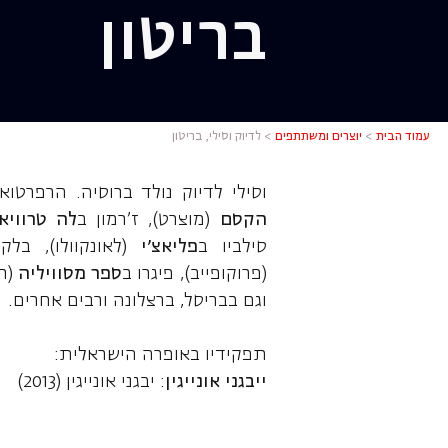
בריטון
לדיוק וסילי
עמוד הבית
>
יוצרים ומשתתפים
>
לדיוק וסילי, בריטון
וסילי לדיוק נולד ברוסיה. הרפרטוא
הקסם
(מוצרט), ז'רמון ב
לה טרוויא
סילביו ב
פליאצ'י
(לאונקוולו), בלק
(פרוקופייב), פיגרו ב
ספר מסוויליה
(רו
וגם בבריסל, ברצלונה ורבים אחרים.
תפקידיו באופרה הישראלית:
ייבגני אונייגין
: יבגני אונייגין (2013)