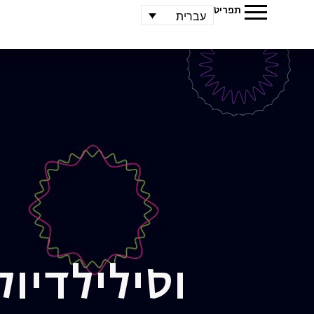
תפריט
עברית
וסילי
לדיוק