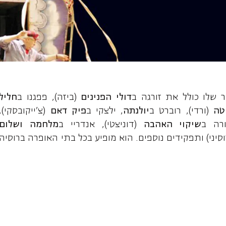
, בריטון
ר שלו כולל את זורגה ב
דולי הפנינים
(ביזה), פפגנו ב
חליל
טה
(ורדי), רוברט ב
יולנתה
, ילצקי ב
פיק דאם
(צ'ייקובסקי),
ורה ב
שיקוי האהבה
(דוניצטי), אנדריי ב
מלחמה ושלום
סיני) ותפקידים נוספים. הוא מופיע בכל בתי האופרה ברוסיה