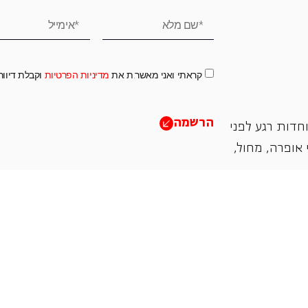
קראתי ואני מאשר.ת את
מדיניות הפרטיות
וקבלת דיוו
הרשמה
חדות רגע לפני
אופרה, ‏מחול,
תמכו בנו
אנו מזמינים אתכם להיות שותפים בעשיה שלנו ע"י ת
והחדשנות בעבודתה של האופרה כיום ובעתיד.