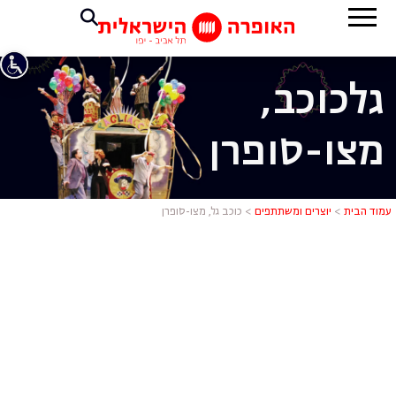
גל
כוכב,
מצו-סופרן
כוכב גל, מצו
עמוד הבית
>
יוצרים ומשתתפים
>
כוכב גל, מצו-סופרן