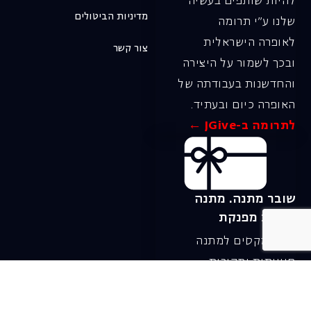
להיות שותפים בעשיה
מדיניות הביטולים
שלנו ע"י תרומה
לאופרה הישראלית
צור קשר
ובכך לשמור על היצירה
והחדשנות בעבודתה של
האופרה כיום ובעתיד.
לתרומה ב-JGive ←
שובר מתנה. מתנה
אישית מפנקת
רעיון מקסים למתנה
חווייתית ומקורית –
שובר מתנה למופעי
האופרה הישראלית!