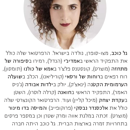
גל כוכב
, מצו-סופרן, נולדה בישראל. הרפרטואר שלה כולל
את התפקיד הראשי ב
אמדיג'י
(הנדל), רמירו ב
סיפורה של
מתחזה
(מוצרט), קונסטנס פלצ'ר ב
אמא של כולנו
(תומסון),
רוח רפאים ב
רוחות של ורסאי
(קוריליאנו), הכלב ב
שועלה
הערמומית הקטנ
ה (ינאצ'ק), יולק ב
ילדות אבודה
(ג'ניס
האמר), התפקיד הראשי ב
חואנה
(קרלה לוסרו), השטן
ב
עקדת יצחק
(מיכל קליין) ועוד. הרפרטואר הקונצרטי שלה
כולל את
אלכסנדר נבסקי
(פרוקופייב) ו
המיסה בדו מינור
(מוצרט). זכתה במלגת אווה ומרק שטרן וכן במספר פרסים
בתחרויות זמרה בארצות הברית. גל כוכב היתה חברה