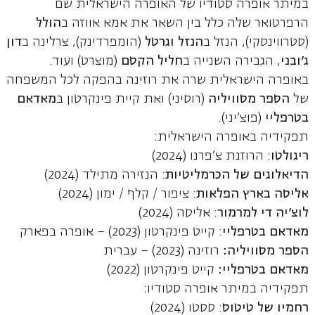
במיתר אופרה סטודיו של האופרה הישראלית שם
הרפרטואר שלה כלל בין השאר את אמא אווזה ב
הולל
(סטרווינסקי), הנזל ב
הנזל וגרטל
(הומפרדינק), צרלינה ב
דון
ג'ובני
, הגבירה השנייה ב
חליל הקסם
(מוצרט) ועוד.
באופרה הישראלית שרה את רוזינה בהפקה לכל המשפחה
של
הספר מסוויליה
(רוסיני) ואת קיית פינקרטון ב
מאדאם
בטרפליי
(פוצ'יני).
תפקידיה באופרה הישראלית:
ריגולטו
: הרוזנת צ'פרנו (2024)
הדיאלוגים של הכרמליטיות
: הנזירה מתילד (2024)
אליסה בארץ הפלאות
: ציפור / קלף / ימון (2024)
לוצ'יה די למרמור
: אליסה (2024)
מאדאם בטרפליי
: קייט פינקרטון (2023) – אופרה בפארק
הספר מסוויליה:
רוזינה
(2023) – עברית
מאדאם בטרפליי:
קייט פינקרטון (2022)
תפקידיה במיתר אופרה סטודיו:
רחמיו של טיטוס
: ססטו (2024)