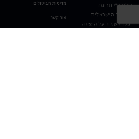
מדיניות הביטולים
שלנו ע"י תרומה
לאופרה הישראלית
צור קשר
ובכך לשמור על היצירה
והחדשנות בעבודתה של
האופרה כיום ובעתיד.
לתרומה ב-JGive ←
שובר מתנה. מתנה
אישית מפנקת
רעיון מקסים למתנה
חווייתית ומקורית –
שובר מתנה למופעי
האופרה הישראלית!