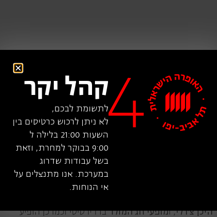
קהל יקר
לתשומת לבכם,
לא ניתן לרכוש כרטיסים בין
השעות 21:00 בלילה ל
9:00 בבוקר למחרת, וזאת
הופיע בהפקות רבות בברודוויי וברחבי ארצות הברית כולל
בשל עבודות שדרוג
ד"ר דוליטל
,
בית הזונות הקטן הטוב ביותר בטקסס
,
במערכת. אנו מתנצלים על
היירספריי
,
שורת המקהלה
,
בריגדון
,
ויקטור/ויקטוריה
,
אי הנוחות.
פוטלוס
,
חנות קטנה ומטריפה
,
נערות החלומות
,
גריז
,
היכן צ'רלי
, ו
מופעי חג המולד
ברדיו סיטי וכמו כן הופיע