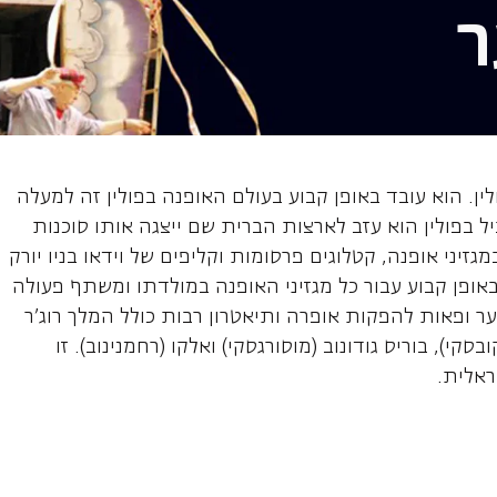
ר
ילוק, מעצב שיער
לין. הוא עובד באופן קבוע בעולם האופנה בפולין זה למעלה
ביל בפולין הוא עזב לארצות הברית שם ייצגה אותו סוכנות
יני אופנה, קטלוגים פרסומות וקליפים של וידאו בניו יורק
 באופן קבוע עבור כל מגזיני האופנה במולדתו ומשתף פעולה
ער ופאות להפקות אופרה ותיאטרון רבות כולל המלך רוג'ר
בסקי), בוריס גודונוב (מוסורגסקי) ואלקו (רחמנינוב). זו
ראלית.