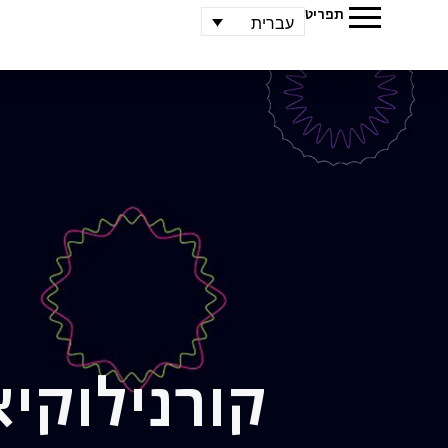
תפריט
עברית
קורנילוק
יא