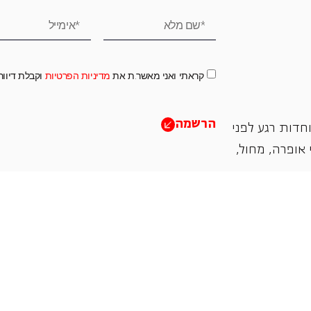
קראתי ואני מאשר.ת את
מדיניות הפרטיות
וקבלת דיוו
הרשמה
חדות רגע לפני
אופרה, ‏מחול,
תמכו בנו
אנו מזמינים אתכם להיות שותפים בעשיה שלנו ע"י ת
והחדשנות בעבודתה של האופרה כיום ובעתיד.