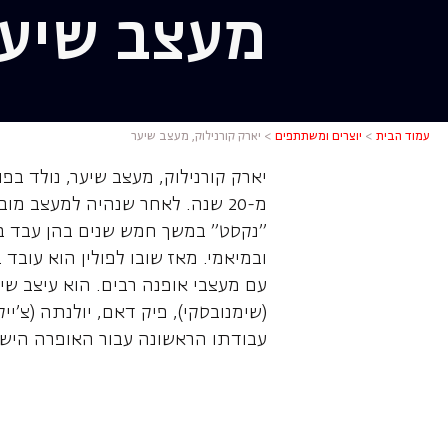
מעצב שיע
יארק קורנ
עמוד הבית
>
יוצרים ומשתתפים
>
יארק קורנילוק, מעצב שיער
יארק קורנילוק, מעצב שיער, נולד בפו
מ-20 שנה. לאחר שנהיה למעצב מו
"נקסט" במשך חמש שנים בהן עבד במגז
ובמיאמי. מאז שובו לפולין הוא עובד
עם מעצבי אופנה רבים. הוא עיצב שי
(שימנובסקי), פיק דאם, יולנתה (צ'ייקו
עבודתו הראשונה עבור האופרה היש