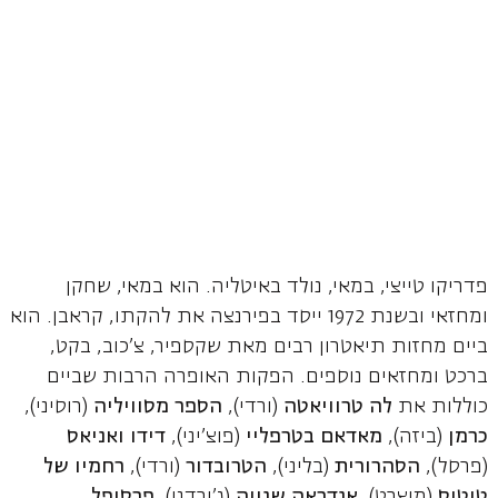
פדריקו טייצי, במאי, נולד באיטליה. הוא במאי, שחקן
ומחזאי ובשנת 1972 ייסד בפירנצה את להקתו, קראבן. הוא
ביים מחזות תיאטרון רבים מאת שקספיר, צ'כוב, בקט,
ברכט ומחזאים נוספים. הפקות האופרה הרבות שביים
כוללות את
לה טרוויאטה
(ורדי),
הספר מסוויליה
(רוסיני),
כרמן
(ביזה),
מאדאם בטרפליי
(פוצ'יני),
דידו ואניאס
(פרסל),
הסהרורית
(בליני),
הטרובדור
(ורדי),
רחמיו של
טיטוס
(מוצרט),
אנדראה שנייה
(ג'ורדנו),
פרסיפל