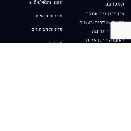
© 2026
תקנון ותנאי שימוש
תמכו בנו
אנו מזמינים אתכם
מדיניות פרטיות
להיות שותפים בעשיה
מדיניות הביטולים
שלנו ע"י תרומה
לאופרה הישראלית
צור קשר
ובכך לשמור על היצירה
והחדשנות בעבודתה של
האופרה כיום ובעתיד.
לתרומה ב-JGive ←
שובר מתנה. מתנה
אישית מפנקת
רעיון מקסים למתנה