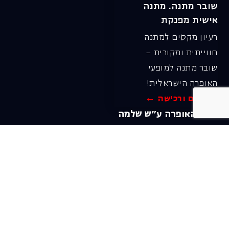
שובר מתנה. מתנה
אישית מפנקת
רעיון מקסים למתנה
חווייתית ומקורית –
שובר מתנה למופעי
האופרה הישראלית!
לפרטים ורכישה ←
בית האופרה ע״ש שלמה
להט (צ׳יץ׳)
שד׳ שאול המלך 19, תל-אביב
טל׳ מחלקת מנויים וקופה
03-6927777
דוא"ל מחלקת מנויים:
menuim@israelopera.org.il