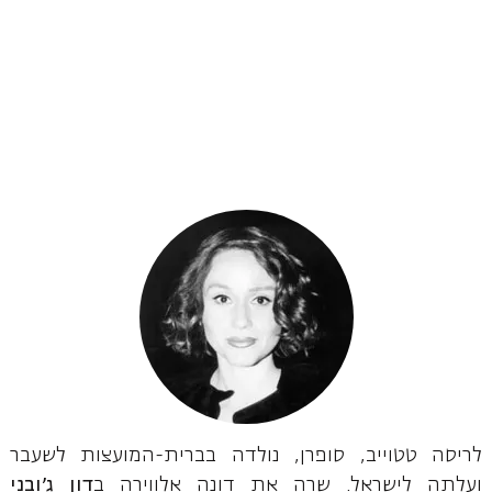
לריסה טטוייב, סופרן, נולדה בברית-המועצות לשעבר
ועלתה לישראל. שרה את דונה אלווירה ב
דון ג'ובני