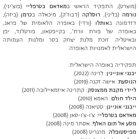
(מוצרט), התפקיד הראשי ב
מאדאם בטרפליי
(פוצ'יני),
נורמה
(בליני),
רוסלקה
(דבוז'ק), מיכאלה ב
כרמן
(ביזה),
דזדמונה ב
אותלו
(ורדי) באופרה הלאומית של פראג,
באופרה של פורת וורת', בקייפטאון, פורטלנד, יפן
ובאיטליה. זוכת מלגת יצחק בסר ומלגות העמותה
הישראלית לאמנויות האופרה.
תפקידיה באופרה הישראלית:
יבגני אונייגין
: לרינה (2022)
הנוסעת
: אישה זקנה (2019)
ליידי מקבת ממצנסק
: קתרינה איזמאיילובה (2011)
הילד חולם
: האמא (2010)
ייבגני אונייגן
: טטיאנה (2008)
מאדאם בטרפליי
: צ'ו-צ'ו-סאן (2008)
מסע אל תום האלף
: אסתר מינה (2008)
מפיסטופלה
: מרגריט (2008)