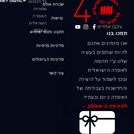
כל הזכויות
שכירת אולם
שמורות
האופרה
נגישות
הישראלית
עקבו אחרינו:
© 2026
תקנון ותנאי שימוש
תמכו בנו
אנו מזמינים אתכם
מדיניות פרטיות
להיות שותפים בעשיה
מדיניות הביטולים
שלנו ע"י תרומה
לאופרה הישראלית
צור קשר
ובכך לשמור על היצירה
והחדשנות בעבודתה של
האופרה כיום ובעתיד.
לתרומה ב-JGive ←