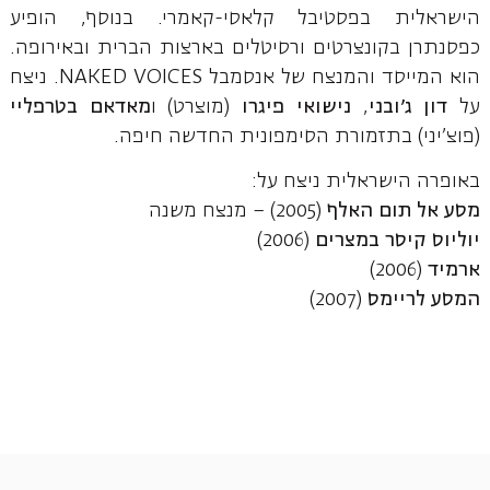
הישראלית בפסטיבל קלאסי-קאמרי. בנוסף, הופיע
כפסנתרן בקונצרטים ורסיטלים בארצות הברית ובאירופה.
הוא המייסד והמנצח של אנסמבל NAKED VOICES. ניצח
על
דון ג'ובני
,
נישואי פיגרו
(מוצרט) ו
מאדאם בטרפליי
(פוצ'יני) בתזמורת הסימפונית החדשה חיפה.
באופרה הישראלית ניצח על:
מסע אל תום האלף
(2005) – מנצח משנה
יוליוס קיסר במצרים
(2006)
ארמיד
(2006)
המסע לריימס
(2007)