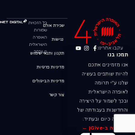
כל הזכויות
שכירת אולם
שמורות
האופרה
נגישות
הישראלית
עקבו אחרינו:
© 2026
תקנון ותנאי שימוש
תמכו בנו
אנו מזמינים אתכם
מדיניות פרטיות
להיות שותפים בעשיה
מדיניות הביטולים
שלנו ע"י תרומה
לאופרה הישראלית
צור קשר
ובכך לשמור על היצירה
והחדשנות בעבודתה של
האופרה כיום ובעתיד.
לתרומה ב-JGive ←