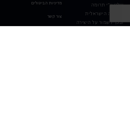
מדיניות הביטולים
שלנו ע"י תרומה
לאופרה הישראלית
צור קשר
ובכך לשמור על היצירה
והחדשנות בעבודתה של
האופרה כיום ובעתיד.
לתרומה ב-JGive ←
שובר מתנה. מתנה
אישית מפנקת
רעיון מקסים למתנה
חווייתית ומקורית –
שובר מתנה למופעי
האופרה הישראלית!