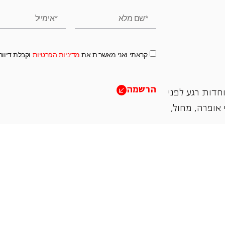
קראתי ואני מאשר.ת את
מדיניות הפרטיות
וקבלת דיוו
הרשמה
חדות רגע לפני
אופרה, ‏מחול,
תמכו בנו
אנו מזמינים אתכם להיות שותפים בעשיה שלנו ע"י ת
והחדשנות בעבודתה של האופרה כיום ובעתיד.