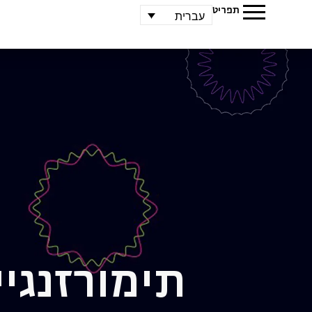
תפריט
עברית
תימור
זנגיי