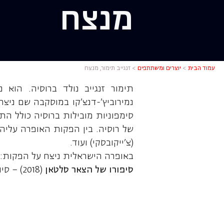
מנצח
זנגייב תימ
עמוד הבית
>
יוצרים ומשתתפים
>
זנגייב תימור, מנצח
תימור זנגייב נולד ברוסיה. הוא
סימפוניות מובילות ברוסיה כולל ה
של רוסיה. בין הפקות האופרה עליה
(צ'ייקובסקי) ועוד.
באופרה הישראלית ניצח על הפקות:
סיפורו של הצאר סלטאן
(2018) – סיור בית האופרה סטניסלבסקי ונמירוביץ'-דנצ'נקו